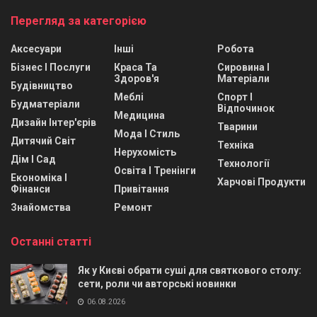
Перегляд за категорією
Аксесуари
Інші
Робота
Бізнес І Послуги
Краса Та
Сировина І
Здоров'я
Матеріали
Будівництво
Меблі
Спорт І
Будматеріали
Відпочинок
Медицина
Дизайн Інтер'єрів
Тварини
Мода І Стиль
Дитячий Світ
Техніка
Нерухомість
Дім І Сад
Технології
Освіта І Тренінги
Економіка І
Харчові Продукти
Фінанси
Привітання
Знайомства
Ремонт
Останні статті
Як у Києві обрати суші для святкового столу:
сети, роли чи авторські новинки
06.08.2026