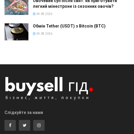
Овочевий суп після свят: як приготувати
легкий мінестроне із сезонних овочів?
04.08.2026
Обмін Tether (USDT) з Bitcoin (BTC)
04.08.2026
Слідкуйте за нами