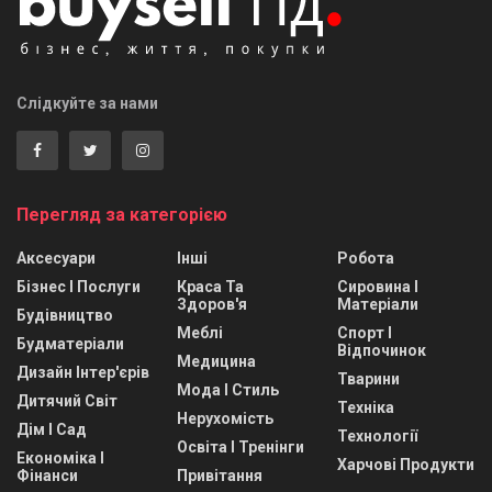
Слідкуйте за нами
Перегляд за категорією
Аксесуари
Інші
Робота
Бізнес І Послуги
Краса Та
Сировина І
Здоров'я
Матеріали
Будівництво
Меблі
Спорт І
Будматеріали
Відпочинок
Медицина
Дизайн Інтер'єрів
Тварини
Мода І Стиль
Дитячий Світ
Техніка
Нерухомість
Дім І Сад
Технології
Освіта І Тренінги
Економіка І
Харчові Продукти
Фінанси
Привітання