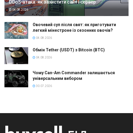
DDoS-атака: як захистити сайт і сервер
04.08.2026
Овочевий суп після свят: як приготувати
легкий мінестроне із сезонних овочів?
04.08.2026
Обмін Tether (USDT) з Bitcoin (BTC)
04.08.2026
Чому Can-Am Commander залишається
універсальним вибором
30.07.2026