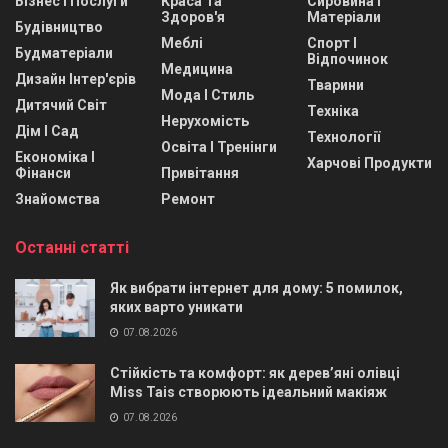
Бізнес І Послуги
Краса Та
Сировина І
Здоров'я
Матеріали
Будівництво
Меблі
Спорт І
Будматеріали
Відпочинок
Медицина
Дизайн Інтер'єрів
Тварини
Мода І Стиль
Дитячий Світ
Техніка
Нерухомість
Дім І Сад
Технології
Освіта І Тренінги
Економіка І
Харчові Продукти
Фінанси
Привітання
Знайомства
Ремонт
Останні статті
Як вибрати інтернет для дому: 5 помилок,
яких варто уникати
07.08.2026
Стійкість та комфорт: як дерев’яні олівці
Miss Tais створюють ідеальний макіяж
07.08.2026