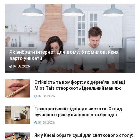
Як вибрати інтернет для дому: 5 помилок, яких
варто уникати
07.08.2026
Стійкість та комфорт: як дерев’яні олівці
Miss Tais створюють ідеальний макіяж
07.08.2026
Технологічний підхід до чистоти: Огляд
сучасного ринку пилососів та брендів
07.08.2026
Як у Києві обрати суші для святкового столу: