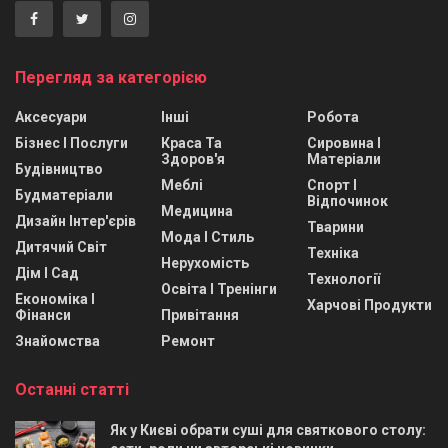
Перегляд за категорією
Аксесуари
Інші
Робота
Бізнес І Послуги
Краса Та
Сировина І
Здоров'я
Матеріали
Будівництво
Меблі
Спорт І
Будматеріали
Відпочинок
Медицина
Дизайн Інтер'єрів
Тварини
Мода І Стиль
Дитячий Світ
Техніка
Нерухомість
Дім І Сад
Технології
Освіта І Тренінги
Економіка І
Харчові Продукти
Фінанси
Привітання
Знайомства
Ремонт
Останні статті
Як у Києві обрати суші для святкового столу: