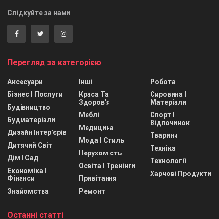
Слідкуйте за нами
Перегляд за категорією
Аксесуари
Інші
Робота
Бізнес І Послуги
Краса Та
Сировина І
Здоров'я
Матеріали
Будівництво
Меблі
Спорт І
Будматеріали
Відпочинок
Медицина
Дизайн Інтер'єрів
Тварини
Мода І Стиль
Дитячий Світ
Техніка
Нерухомість
Дім І Сад
Технології
Освіта І Тренінги
Економіка І
Харчові Продукти
Фінанси
Привітання
Знайомства
Ремонт
Останні статті