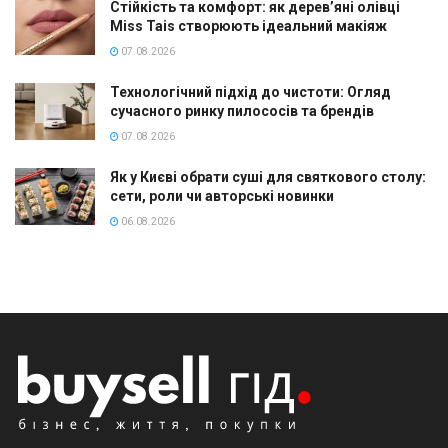
Стійкість та комфорт: як дерев’яні олівці
Miss Tais створюють ідеальний макіяж
07.08.2026
Технологічний підхід до чистоти: Огляд
сучасного ринку пилососів та брендів
07.08.2026
Як у Києві обрати суші для святкового столу:
сети, роли чи авторські новинки
06.08.2026