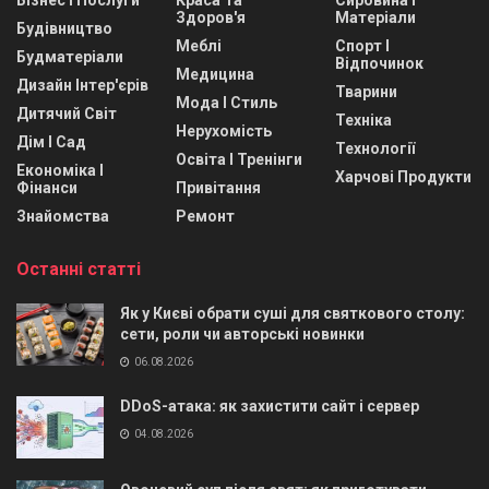
Бізнес І Послуги
Краса Та
Сировина І
Здоров'я
Матеріали
Будівництво
Меблі
Спорт І
Будматеріали
Відпочинок
Медицина
Дизайн Інтер'єрів
Тварини
Мода І Стиль
Дитячий Світ
Техніка
Нерухомість
Дім І Сад
Технології
Освіта І Тренінги
Економіка І
Харчові Продукти
Фінанси
Привітання
Знайомства
Ремонт
Останні статті
Як у Києві обрати суші для святкового столу:
сети, роли чи авторські новинки
06.08.2026
DDoS-атака: як захистити сайт і сервер
04.08.2026