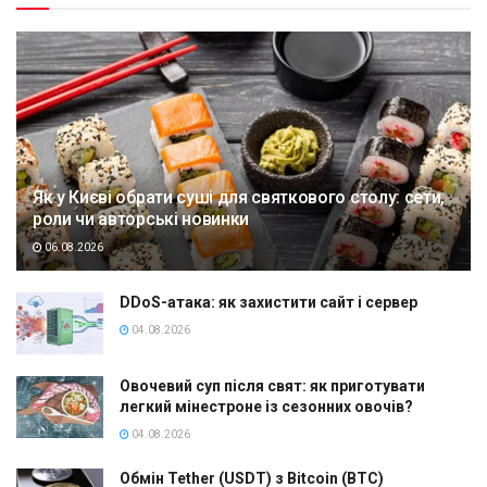
Як у Києві обрати суші для святкового столу: сети,
роли чи авторські новинки
06.08.2026
DDoS-атака: як захистити сайт і сервер
04.08.2026
Овочевий суп після свят: як приготувати
легкий мінестроне із сезонних овочів?
04.08.2026
Обмін Tether (USDT) з Bitcoin (BTC)