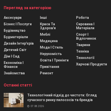
Перегляд за категорією
Аксесуари
Інші
Робота
Бізнес І Послуги
Краса Та
Сировина І
Здоров'я
Матеріали
Будівництво
Меблі
Спорт І
Будматеріали
Відпочинок
Медицина
Дизайн Інтер'єрів
Тварини
Мода І Стиль
Дитячий Світ
Техніка
Нерухомість
Дім І Сад
Технології
Освіта І Тренінги
Економіка І
Харчові Продукти
Фінанси
Привітання
Знайомства
Ремонт
Останні статті
Технологічний підхід до чистоти: Огляд
сучасного ринку пилососів та брендів
07.08.2026