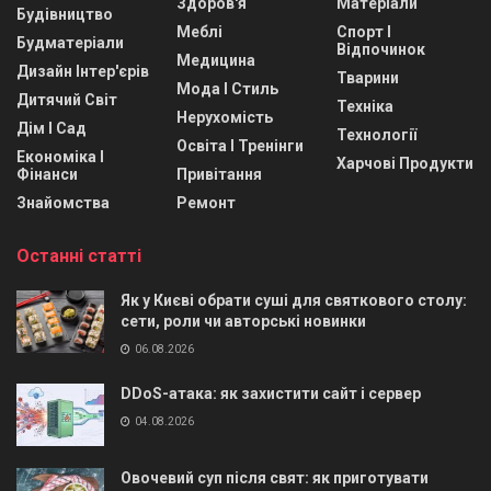
Здоров'я
Матеріали
Будівництво
Меблі
Спорт І
Будматеріали
Відпочинок
Медицина
Дизайн Інтер'єрів
Тварини
Мода І Стиль
Дитячий Світ
Техніка
Нерухомість
Дім І Сад
Технології
Освіта І Тренінги
Економіка І
Харчові Продукти
Фінанси
Привітання
Знайомства
Ремонт
Останні статті
Як у Києві обрати суші для святкового столу:
сети, роли чи авторські новинки
06.08.2026
DDoS-атака: як захистити сайт і сервер
04.08.2026
Овочевий суп після свят: як приготувати