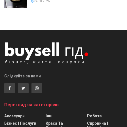
04.08.2026
Слідкуйте за нами
Перегляд за категорією
Аксесуари
Інші
Робота
Бізнес І Послуги
Краса Та
Сировина І