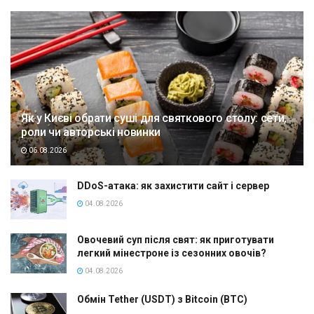
Як у Києві обрати суші для святкового столу: сети,
роли чи авторські новинки
06.08.2026
DDoS-атака: як захистити сайт і сервер
04.08.2026
Овочевий суп після свят: як приготувати
легкий мінестроне із сезонних овочів?
04.08.2026
Обмін Tether (USDT) з Bitcoin (BTC)