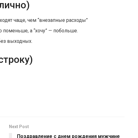
лично)
ходят чаще, чем “внезапные расходы”
 поменьше, а “хочу” — побольше.
без выходных.
строку)
Next Post
Поздравление с днем рождения мужчине