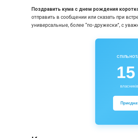
Поздравить кума с днем рождения коротк
отправить в сообщении или сказать при встр
универсальные, более “по-дружески”, с уваж
СПІЛЬНОТ
15
власників
Приєдна