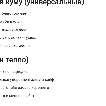
я куму (универсальные)
и благополучия!
е сбывается.
х людей рядом.
, а в делах — успех.
ичного настроения.
и тепло)
ача не подводит.
ржись уверенно и живи в кайф.
сего тебе самого хорошего.
сти и меньше забот.