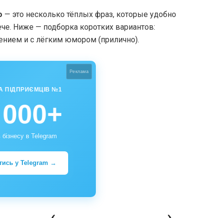
о
— это несколько тёплых фраз, которые удобно
ече. Ниже — подборка коротких вариантов:
ением и с лёгким юмором (прилично).
Реклама
А ПІДПРИЄМЦІВ №1
 000+
 бізнесу в Telegram
тись у Telegram →