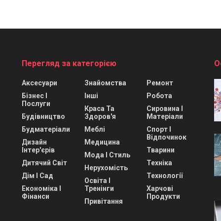
Перегляд за категорією
О
Аксесуари
Знайомства
Ремонт
Бізнес І
Інші
Робота
Послуги
Краса Та
Сировина І
Будівництво
Здоров'я
Матеріали
Будматеріали
Меблі
Спорт І
Відпочинок
Дизайн
Медицина
Інтер'єрів
Тварини
Мода І Стиль
Дитячий Світ
Техніка
Нерухомість
Дім І Сад
Технології
Освіта І
Економіка І
Тренінги
Харчові
Фінанси
Продукти
Привітання