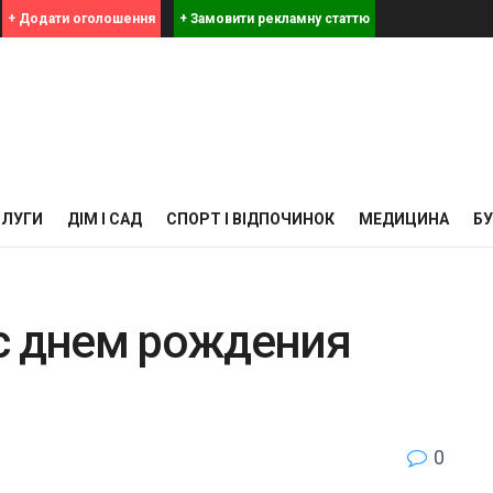
+ Додати оголошення
+ Замовити рекламну статтю
СЛУГИ
ДІМ І САД
СПОРТ І ВІДПОЧИНОК
МЕДИЦИНА
Б
с днем рождения
0