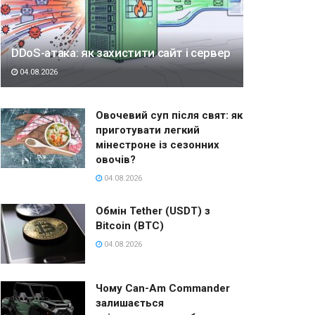
DDoS-атака: як захистити сайт і сервер
04.08.2026
Овочевий суп після свят: як
приготувати легкий
мінестроне із сезонних
овочів?
04.08.2026
Обмін Tether (USDT) з
Bitcoin (BTC)
04.08.2026
Чому Can-Am Commander
залишається