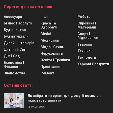
Перегляд за категорією
Аксесуари
Інші
Робота
Бізнес І Послуги
Краса Та
Сировина І
Здоров'я
Матеріали
Будівництво
Меблі
Спорт І
Будматеріали
Відпочинок
Медицина
Дизайн Інтер'єрів
Тварини
Мода І Стиль
Дитячий Світ
Техніка
Нерухомість
Дім І Сад
Технології
Освіта І Тренінги
Економіка І
Харчові Продукти
Фінанси
Привітання
Знайомства
Ремонт
Останні статті
Як вибрати інтернет для дому: 5 помилок,
яких варто уникати
07.08.2026