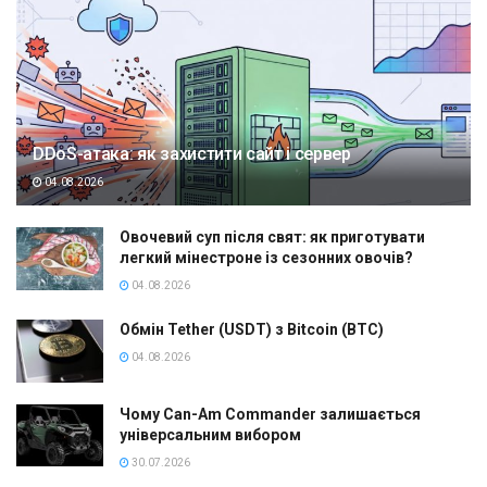
DDoS-атака: як захистити сайт і сервер
04.08.2026
Овочевий суп після свят: як приготувати
легкий мінестроне із сезонних овочів?
04.08.2026
Обмін Tether (USDT) з Bitcoin (BTC)
04.08.2026
Чому Can-Am Commander залишається
універсальним вибором
30.07.2026