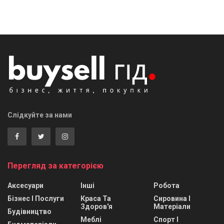
Слідкуйте за нами
Перегляд за категорією
Аксесуари
Інші
Робота
Бізнес І Послуги
Краса Та
Сировина І
Здоров'я
Матеріали
Будівництво
Меблі
Спорт І