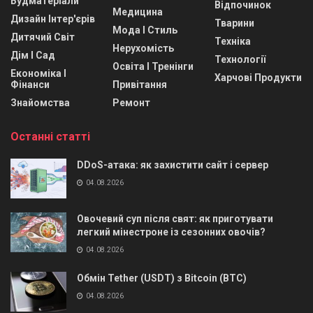
Будматеріали
Відпочинок
Медицина
Дизайн Інтер'єрів
Тварини
Мода І Стиль
Дитячий Світ
Техніка
Нерухомість
Дім І Сад
Технології
Освіта І Тренінги
Економіка І
Харчові Продукти
Фінанси
Привітання
Знайомства
Ремонт
Останні статті
DDoS-атака: як захистити сайт і сервер
04.08.2026
Овочевий суп після свят: як приготувати
легкий мінестроне із сезонних овочів?
04.08.2026
Обмін Tether (USDT) з Bitcoin (BTC)
04.08.2026