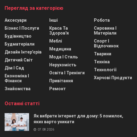
Перегляд за категорією
Аксесуари
Інші
Робота
Бізнес І Послуги
Краса Та
Сировина І
Здоров'я
Матеріали
Будівництво
Меблі
Спорт І
Будматеріали
Відпочинок
Медицина
Дизайн Інтер'єрів
Тварини
Мода І Стиль
Дитячий Світ
Техніка
Нерухомість
Дім І Сад
Технології
Освіта І Тренінги
Економіка І
Харчові Продукти
Фінанси
Привітання
Знайомства
Ремонт
Останні статті
Як вибрати інтернет для дому: 5 помилок,
яких варто уникати
07.08.2026