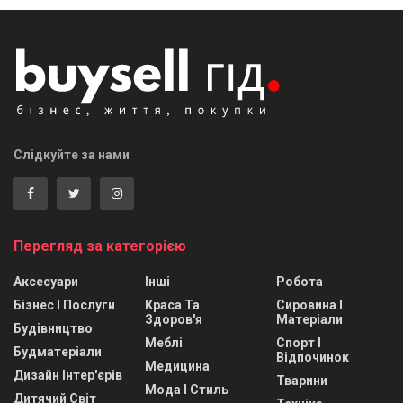
Слідкуйте за нами
Перегляд за категорією
Аксесуари
Інші
Робота
Бізнес І Послуги
Краса Та
Сировина І
Здоров'я
Матеріали
Будівництво
Меблі
Спорт І
Будматеріали
Відпочинок
Медицина
Дизайн Інтер'єрів
Тварини
Мода І Стиль
Дитячий Світ