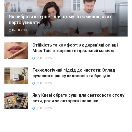
Як вибрати інтернет для дому: 5 помилок, яких
варто уникати
07.08.2026
Стійкість та комфорт: як дерев’яні олівці
Miss Tais створюють ідеальний макіяж
07.08.2026
Технологічний підхід до чистоти: Огляд
сучасного ринку пилососів та брендів
07.08.2026
Як у Києві обрати суші для святкового столу:
сети, роли чи авторські новинки
06.08.2026