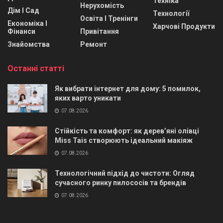
Техніка
Нерухомість
Дім І Сад
Технології
Освіта І Тренінги
Економіка І
Харчові Продукти
Фінанси
Привітання
Знайомства
Ремонт
Останні статті
Як вибрати інтернет для дому: 5 помилок,
яких варто уникати
07.08.2026
Стійкість та комфорт: як дерев’яні олівці
Miss Tais створюють ідеальний макіяж
07.08.2026
Технологічний підхід до чистоти: Огляд
сучасного ринку пилососів та брендів
07.08.2026