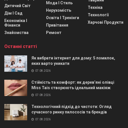
Мода І Стиль
Дитячий Світ
Техніка
Нерухомість
Дім І Сад
Технології
Освіта І Тренінги
Економіка І
Харчові Продукти
Фінанси
Привітання
Знайомства
Ремонт
Останні статті
Як вибрати інтернет для дому: 5 помилок,
яких варто уникати
07.08.2026
Стійкість та комфорт: як дерев’яні олівці
Miss Tais створюють ідеальний макіяж
07.08.2026
Технологічний підхід до чистоти: Огляд
сучасного ринку пилососів та брендів
07.08.2026