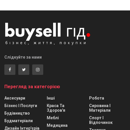
Слідкуйте за нами
Перегляд за категорією
Аксесуари
Інші
Робота
Бізнес І Послуги
Краса Та
Сировина І
Здоров'я
Матеріали
Будівництво
Меблі
Спорт І
Будматеріали
Відпочинок
Медицина
Дизайн Інтер'єрів
Тварини