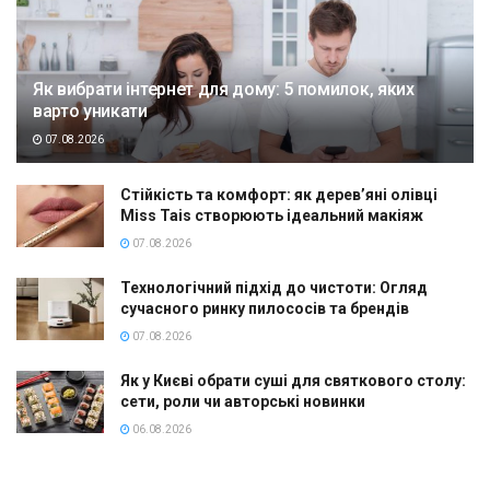
Як вибрати інтернет для дому: 5 помилок, яких
варто уникати
07.08.2026
Стійкість та комфорт: як дерев’яні олівці
Miss Tais створюють ідеальний макіяж
07.08.2026
Технологічний підхід до чистоти: Огляд
сучасного ринку пилососів та брендів
07.08.2026
Як у Києві обрати суші для святкового столу:
сети, роли чи авторські новинки
06.08.2026