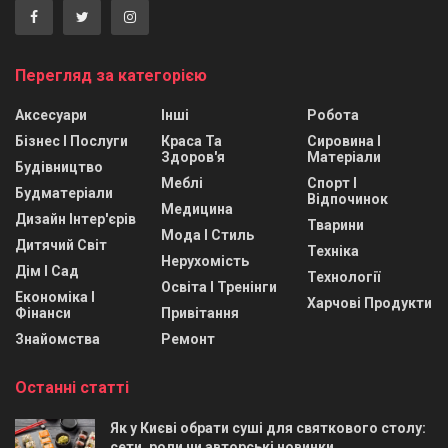
Перегляд за категорією
Аксесуари
Інші
Робота
Бізнес І Послуги
Краса Та
Сировина І
Здоров'я
Матеріали
Будівництво
Меблі
Спорт І
Будматеріали
Відпочинок
Медицина
Дизайн Інтер'єрів
Тварини
Мода І Стиль
Дитячий Світ
Техніка
Нерухомість
Дім І Сад
Технології
Освіта І Тренінги
Економіка І
Харчові Продукти
Фінанси
Привітання
Знайомства
Ремонт
Останні статті
Як у Києві обрати суші для святкового столу:
сети, роли чи авторські новинки