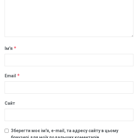
*
Ім'я
*
Email
Сайт
Зберегти моє ім'я, e-mail, та адресу сайту в цьому
браузері для моїх подальших коментарів.