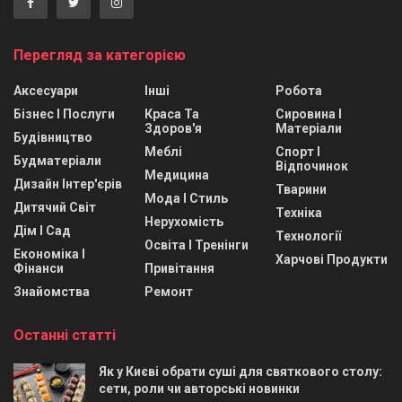
Перегляд за категорією
Аксесуари
Інші
Робота
Бізнес І Послуги
Краса Та
Сировина І
Здоров'я
Матеріали
Будівництво
Меблі
Спорт І
Будматеріали
Відпочинок
Медицина
Дизайн Інтер'єрів
Тварини
Мода І Стиль
Дитячий Світ
Техніка
Нерухомість
Дім І Сад
Технології
Освіта І Тренінги
Економіка І
Харчові Продукти
Фінанси
Привітання
Знайомства
Ремонт
Останні статті
Як у Києві обрати суші для святкового столу:
сети, роли чи авторські новинки