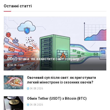
Останні статті
DDoS-атака: як захистити сайт і сервер
04.08.2026
Овочевий суп після свят: як приготувати
легкий мінестроне із сезонних овочів?
04.08.2026
Обмін Tether (USDT) з Bitcoin (BTC)
04.08.2026