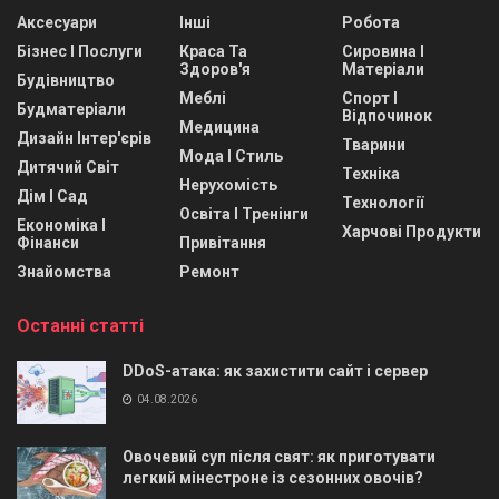
Аксесуари
Інші
Робота
Бізнес І Послуги
Краса Та
Сировина І
Здоров'я
Матеріали
Будівництво
Меблі
Спорт І
Будматеріали
Відпочинок
Медицина
Дизайн Інтер'єрів
Тварини
Мода І Стиль
Дитячий Світ
Техніка
Нерухомість
Дім І Сад
Технології
Освіта І Тренінги
Економіка І
Харчові Продукти
Фінанси
Привітання
Знайомства
Ремонт
Останні статті
DDoS-атака: як захистити сайт і сервер
04.08.2026
Овочевий суп після свят: як приготувати
легкий мінестроне із сезонних овочів?