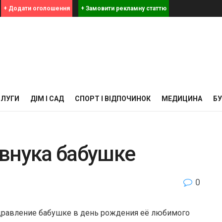
+ Додати оголошення
+ Замовити рекламну статтю
СЛУГИ
ДІМ І САД
СПОРТ І ВІДПОЧИНОК
МЕДИЦИНА
Б
внука бабушке
0
дравление бабушке в день рождения её любимого