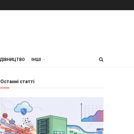
УДІВНИЦТВО
ІНШІ
Останні статті