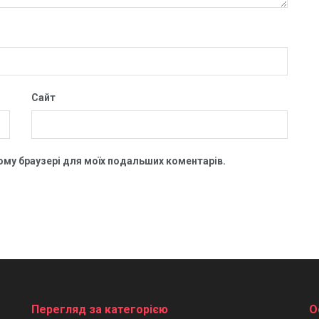
Сайт
цьому браузері для моїх подальших коментарів.
Перегляд за категорією
О