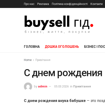
Про нас
Реклама
Політика конфіденційності
Контакти
ГОЛОВНА
ДОШКА ОГОЛОШЕНЬ
БІЗНЕС І ПО
Home
Привітання
С днем рождения 
by
admin
05.03.2026
in
Привітання
С днем рождения внука бабушке
— это поз