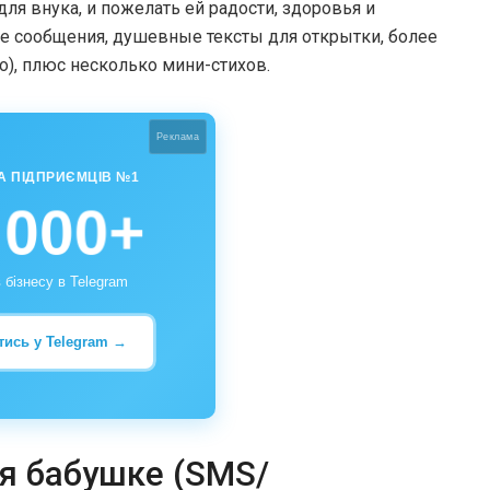
для внука, и пожелать ей радости, здоровья и
ие сообщения, душевные тексты для открытки, более
), плюс несколько мини-стихов.
Реклама
А ПІДПРИЄМЦІВ №1
 000+
 бізнесу в Telegram
тись у Telegram →
я бабушке (SMS/