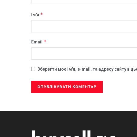
*
Ім'я
*
Email
Зберегти моє ім'я, e-mail, та адресу сайту в 