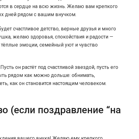
аются в сердце на всю жизнь. Желаю вам крепкого
ых дней рядом с вашим внучком.
будет счастливое детство, верные друзья и много
бушка, желаю здоровья, спокойствия и радости —
 тёплые эмоции, семейный уют и чувство
усть он растёт под счастливой звездой, пусть его
ыть рядом как можно дольше: обнимать,
еть, как он становится настоящим человеком.
о (если поздравление “на
ждения вашего внука! Желаю ему крепкого