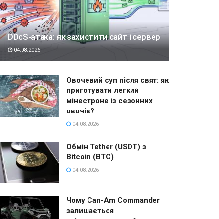
DDoS-атака: як захистити сайт і сервер
04.08.2026
Овочевий суп після свят: як
приготувати легкий
мінестроне із сезонних
овочів?
04.08.2026
Обмін Tether (USDT) з
Bitcoin (BTC)
04.08.2026
Чому Can-Am Commander
залишається