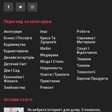
Перегляд за категорією
Аксесуари
Інші
Робота
Бізнес І Послуги
Краса Та
Сировина І
Здоров'я
Матеріали
Будівництво
Меблі
Спорт І
Будматеріали
Відпочинок
Медицина
Дизайн Інтер'єрів
Тварини
Мода І Стиль
Дитячий Світ
Техніка
Нерухомість
Дім І Сад
Технології
Освіта І Тренінги
Економіка І
Харчові Продукти
Фінанси
Привітання
Знайомства
Ремонт
Останні статті
Як вибрати інтернет для дому: 5 помилок,