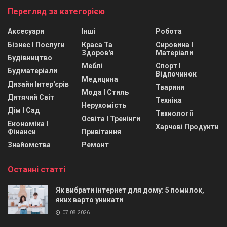
Перегляд за категорією
Аксесуари
Інші
Робота
Бізнес І Послуги
Краса Та
Сировина І
Здоров'я
Матеріали
Будівництво
Меблі
Спорт І
Будматеріали
Відпочинок
Медицина
Дизайн Інтер'єрів
Тварини
Мода І Стиль
Дитячий Світ
Техніка
Нерухомість
Дім І Сад
Технології
Освіта І Тренінги
Економіка І
Харчові Продукти
Фінанси
Привітання
Знайомства
Ремонт
Останні статті
Як вибрати інтернет для дому: 5 помилок,
яких варто уникати
07.08.2026