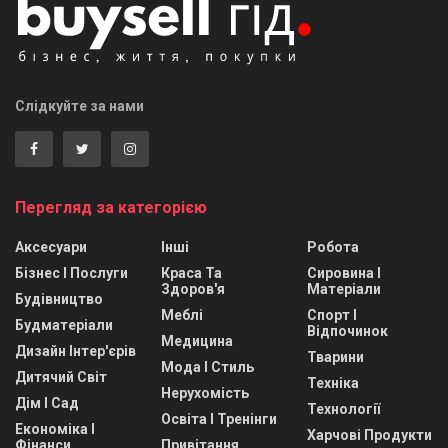
Слідкуйте за нами
Перегляд за категорією
Аксесуари
Інші
Робота
Бізнес І Послуги
Краса Та
Сировина І
Здоров'я
Матеріали
Будівництво
Меблі
Спорт І
Будматеріали
Відпочинок
Медицина
Дизайн Інтер'єрів
Тварини
Мода І Стиль
Дитячий Світ
Техніка
Нерухомість
Дім І Сад
Технології
Освіта І Тренінги
Економіка І
Харчові Продукти
Фінанси
Привітання