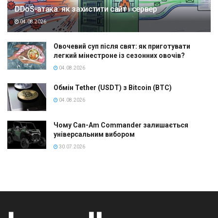
DDoS-атака: як захистити сайт і сервер
04.08.2026
Овочевий суп після свят: як приготувати
легкий мінестроне із сезонних овочів?
04.08.2026
Обмін Tether (USDT) з Bitcoin (BTC)
04.08.2026
Чому Can-Am Commander залишається
універсальним вибором
30.07.2026