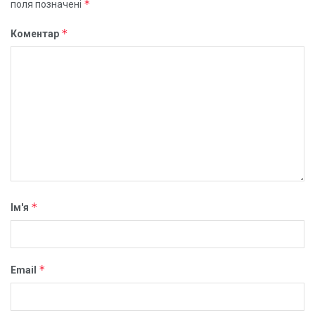
*
поля позначені
*
Коментар
*
Ім'я
*
Email