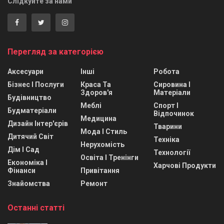
Слідкуйте за нами
Перегляд за категорією
Аксесуари
Інші
Робота
Бізнес І Послуги
Краса Та
Сировина І
Здоров'я
Матеріали
Будівництво
Меблі
Спорт І
Будматеріали
Відпочинок
Медицина
Дизайн Інтер'єрів
Тварини
Мода І Стиль
Дитячий Світ
Техніка
Нерухомість
Дім І Сад
Технології
Освіта І Тренінги
Економіка І
Харчові Продукти
Фінанси
Привітання
Знайомства
Ремонт
Останні статті