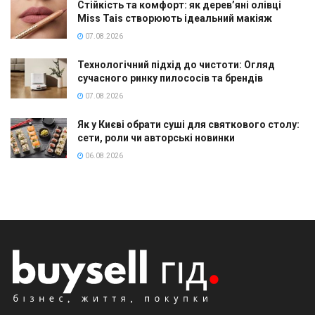
Стійкість та комфорт: як дерев’яні олівці
Miss Tais створюють ідеальний макіяж
07.08.2026
Технологічний підхід до чистоти: Огляд
сучасного ринку пилососів та брендів
07.08.2026
Як у Києві обрати суші для святкового столу:
сети, роли чи авторські новинки
06.08.2026