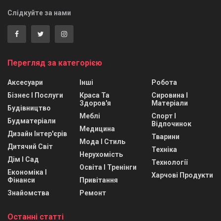
Слідкуйте за нами
Перегляд за категорією
Аксесуари
Інші
Робота
Бізнес І Послуги
Краса Та
Сировина І
Здоров'я
Матеріали
Будівництво
Меблі
Спорт І
Будматеріали
Відпочинок
Медицина
Дизайн Інтер'єрів
Тварини
Мода І Стиль
Дитячий Світ
Техніка
Нерухомість
Дім І Сад
Технології
Освіта І Тренінги
Економіка І
Харчові Продукти
Фінанси
Привітання
Знайомства
Ремонт
Останні статті