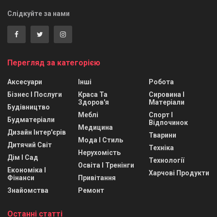
Слідкуйте за нами
Перегляд за категорією
Аксесуари
Інші
Робота
Бізнес І Послуги
Краса Та
Сировина І
Здоров'я
Матеріали
Будівництво
Меблі
Спорт І
Будматеріали
Відпочинок
Медицина
Дизайн Інтер'єрів
Тварини
Мода І Стиль
Дитячий Світ
Техніка
Нерухомість
Дім І Сад
Технології
Освіта І Тренінги
Економіка І
Харчові Продукти
Фінанси
Привітання
Знайомства
Ремонт
Останні статті