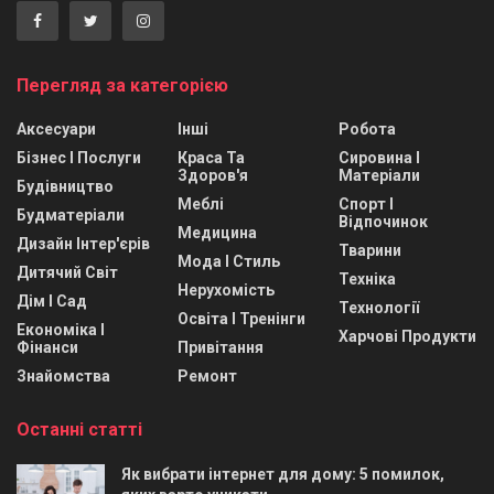
Перегляд за категорією
Аксесуари
Інші
Робота
Бізнес І Послуги
Краса Та
Сировина І
Здоров'я
Матеріали
Будівництво
Меблі
Спорт І
Будматеріали
Відпочинок
Медицина
Дизайн Інтер'єрів
Тварини
Мода І Стиль
Дитячий Світ
Техніка
Нерухомість
Дім І Сад
Технології
Освіта І Тренінги
Економіка І
Харчові Продукти
Фінанси
Привітання
Знайомства
Ремонт
Останні статті
Як вибрати інтернет для дому: 5 помилок,