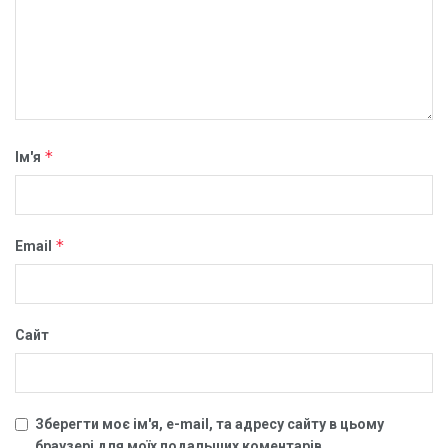
*
Ім'я
*
Email
Сайт
Зберегти моє ім'я, e-mail, та адресу сайту в цьому
браузері для моїх подальших коментарів.