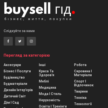
Слідкуйте за нами
Перегляд за категорією
Аксесуари
Інші
Робота
Бізнес І Послуги
Краса Та
Сировина І
Здоров'я
Матеріали
Будівництво
Меблі
Спорт І
Будматеріали
Відпочинок
Медицина
Дизайн Інтер'єрів
Тварини
Мода І Стиль
Дитячий Світ
Техніка
Нерухомість
Дім І Сад
Технології
Освіта І Тренінги