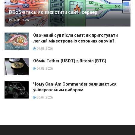
DDoS-атака: як захистити сайт і сервер
04.08.2026
Овочевий суп після свят: як приготувати
легкий мінестроне із сезонних овочів?
04.08.2026
Обмін Tether (USDT) з Bitcoin (BTC)
04.08.2026
Чому Can-Am Commander залишається
універсальним вибором
30.07.2026