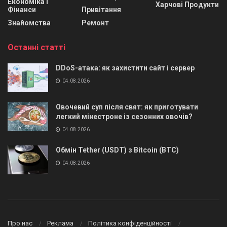
Економіка І
Харчові Продукти
Фінанси
Привітання
Знайомства
Ремонт
Останні статті
DDoS-атака: як захистити сайт і сервер
04.08.2026
Овочевий суп після свят: як приготувати
легкий мінестроне із сезонних овочів?
04.08.2026
Обмін Tether (USDT) з Bitcoin (BTC)
04.08.2026
Про нас
Реклама
Політика конфіденційності