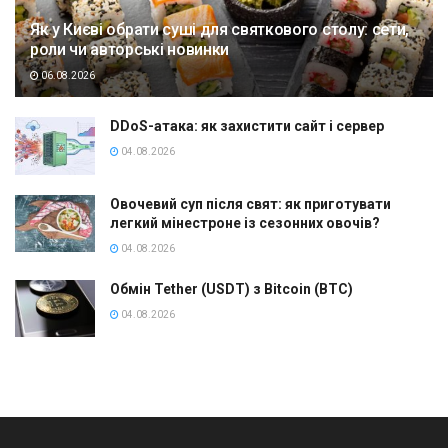
Як у Києві обрати суші для святкового столу: сети,
роли чи авторські новинки
06.08.2026
DDoS-атака: як захистити сайт і сервер
04.08.2026
Овочевий суп після свят: як приготувати
легкий мінестроне із сезонних овочів?
04.08.2026
Обмін Tether (USDT) з Bitcoin (BTC)
04.08.2026