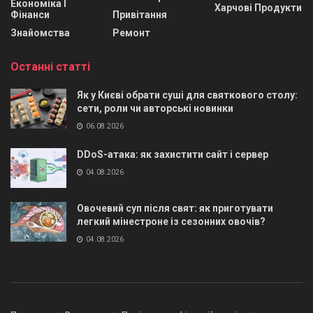
Економіка І
Харчові Продукти
Фінанси
Привітання
Знайомства
Ремонт
Останні статті
Як у Києві обрати суші для святкового столу:
сети, роли чи авторські новинки
06.08.2026
DDoS-атака: як захистити сайт і сервер
04.08.2026
Овочевий суп після свят: як приготувати
легкий мінестроне із сезонних овочів?
04.08.2026