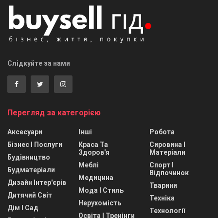
Слідкуйте за нами
Перегляд за категорією
Аксесуари
Інші
Робота
Бізнес І Послуги
Краса Та
Сировина І
Здоров'я
Матеріали
Будівництво
Меблі
Спорт І
Будматеріали
Відпочинок
Медицина
Дизайн Інтер'єрів
Тварини
Мода І Стиль
Дитячий Світ
Техніка
Нерухомість
Дім І Сад
Технології
Освіта І Тренінги