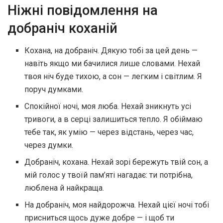
Ніжні повідомлення на
добраніч коханій
Кохана, на добраніч. Дякую тобі за цей день —
навіть якщо ми бачилися лише словами. Нехай
твоя ніч буде тихою, а сон — легким і світлим. Я
поруч думками.
Спокійної ночі, моя люба. Нехай зникнуть усі
тривоги, а в серці залишиться тепло. Я обіймаю
тебе так, як умію — через відстань, через час,
через думки.
Добраніч, кохана. Нехай зорі бережуть твій сон, а
мій голос у твоїй пам’яті нагадає: ти потрібна,
люблена й найкраща.
На добраніч, моя найдорожча. Нехай цієї ночі тобі
присниться щось дуже добре — і щоб ти