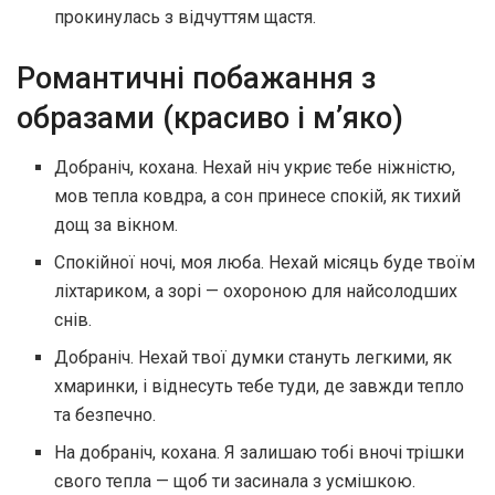
прокинулась з відчуттям щастя.
Романтичні побажання з
образами (красиво і м’яко)
Добраніч, кохана. Нехай ніч укриє тебе ніжністю,
мов тепла ковдра, а сон принесе спокій, як тихий
дощ за вікном.
Спокійної ночі, моя люба. Нехай місяць буде твоїм
ліхтариком, а зорі — охороною для найсолодших
снів.
Добраніч. Нехай твої думки стануть легкими, як
хмаринки, і віднесуть тебе туди, де завжди тепло
та безпечно.
На добраніч, кохана. Я залишаю тобі вночі трішки
свого тепла — щоб ти засинала з усмішкою.