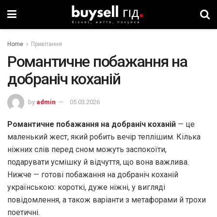
Home
Привітання
Романтичне побажання на
добраніч коханій
by
admin
05.03.2026
Романтичне побажання на добраніч коханій
— це
маленький жест, який робить вечір теплішим. Кілька
ніжних слів перед сном можуть заспокоїти,
подарувати усмішку й відчуття, що вона важлива.
Нижче — готові побажання на добраніч коханій
українською: короткі, дуже ніжні, у вигляді
повідомлення, а також варіанти з метафорами й трохи
поетичні.