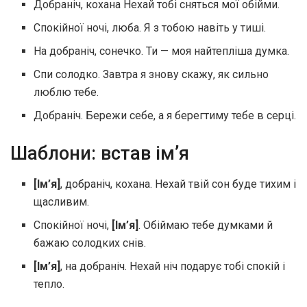
Добраніч, кохана Нехай тобі сняться мої обійми.
Спокійної ночі, люба. Я з тобою навіть у тиші.
На добраніч, сонечко. Ти — моя найтепліша думка.
Спи солодко. Завтра я знову скажу, як сильно
люблю тебе.
Добраніч. Бережи себе, а я берегтиму тебе в серці.
Шаблони: встав ім’я
[Ім’я]
, добраніч, кохана. Нехай твій сон буде тихим і
щасливим.
Спокійної ночі,
[Ім’я]
. Обіймаю тебе думками й
бажаю солодких снів.
[Ім’я]
, на добраніч. Нехай ніч подарує тобі спокій і
тепло.