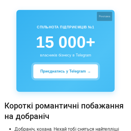
Реклама
СПІЛЬНОТА ПІДПРИЄМЦІВ №1
15 000+
власників бізнесу в Telegram
Приєднатись у Telegram →
Короткі романтичні побажання
на добраніч
Добраніч, кохана. Нехай тобі сняться найтепліші