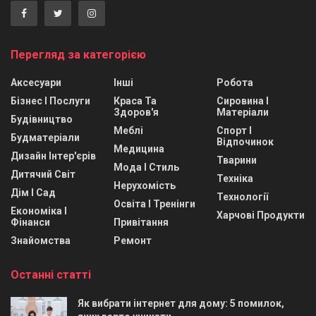
Перегляд за категорією
Аксесуари
Інші
Робота
Бізнес І Послуги
Краса Та
Сировина І
Здоров'я
Матеріали
Будівництво
Меблі
Спорт І
Будматеріали
Відпочинок
Медицина
Дизайн Інтер'єрів
Тварини
Мода І Стиль
Дитячий Світ
Техніка
Нерухомість
Дім І Сад
Технології
Освіта І Тренінги
Економіка І
Харчові Продукти
Фінанси
Привітання
Знайомства
Ремонт
Останні статті
Як вибрати інтернет для дому: 5 помилок,