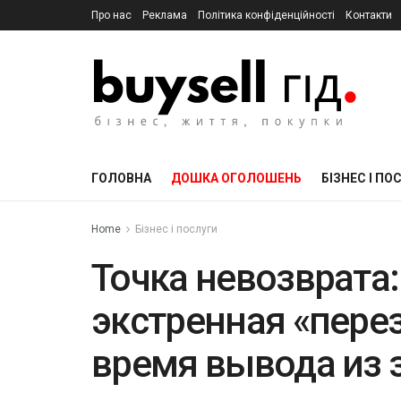
Про нас
Реклама
Політика конфіденційності
Контакти
ГОЛОВНА
ДОШКА ОГОЛОШЕНЬ
БІЗНЕС І ПО
Home
Бізнес і послуги
Точка невозврата:
экстренная «перез
время вывода из 