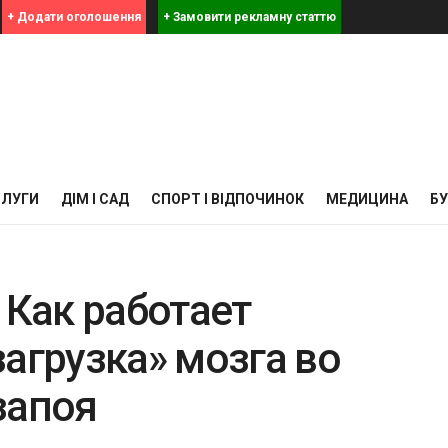
+ Додати оголошення
+ Замовити рекламну статтю
СЛУГИ
ДІМ І САД
СПОРТ І ВІДПОЧИНОК
МЕДИЦИНА
Б
 Как работает
агрузка» мозга во
запоя