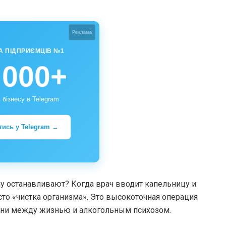
Реклама
А ПІДПРИЄМЦІВ №1
 000+
 бізнесу в Telegram
тись у Telegram →
ну останавливают? Когда врач вводит капельницу и
сто «чистка организма». Это высокоточная операция
рани между жизнью и алкогольным психозом.