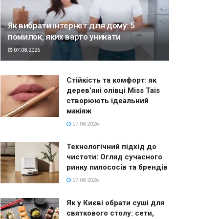
Як вибрати інтернет для дому: 5
помилок, яких варто уникати
07.08.2026
Стійкість та комфорт: як
дерев’яні олівці Miss Tais
створюють ідеальний
макіяж
07.08.2026
Технологічний підхід до
чистоти: Огляд сучасного
ринку пилососів та брендів
07.08.2026
Як у Києві обрати суші для
святкового столу: сети,