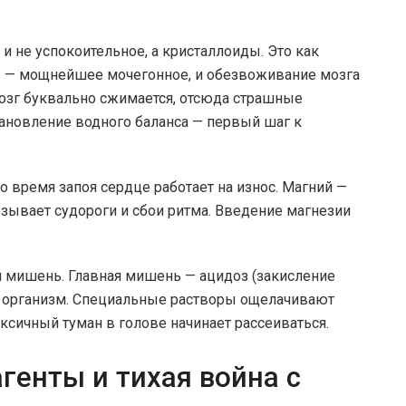
и не успокоительное, а кристаллоиды. Это как
ль — мощнейшее мочегонное, и обезвоживание мозга
Мозг буквально сжимается, отсюда страшные
тановление водного баланса — первый шаг к
Во время запоя сердце работает на износ. Магний —
ывает судороги и сбои ритма. Введение магнезии
я мишень. Главная мишень — ацидоз (закисление
т организм. Специальные растворы ощелачивают
оксичный туман в голове начинает рассеиваться.
агенты и тихая война с