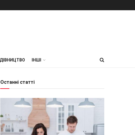
УДІВНИЦТВО
ІНШІ
Останні статті