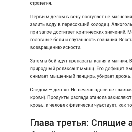
стратегия.
Первым делом в вену поступает не магнезия 
залить воду в пересохший колодец. Алкого
при запое достигает критических значений. 
головные боли и спутанность сознания. Восс
возвращению ясности.
Затем в бой идут препараты калия и магния. 
природный релаксант мышц. Его дефицит выз
снимает мышечный панцирь, убирает дрожь.
Следом — детокс. Но печень здесь не главна
крови). Продукты распада этанола закисляю
кровь, и человек физически чувствует, как т
Глава третья: Спящие 