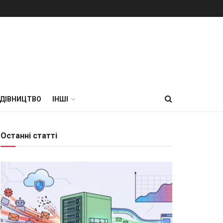
УДІВНИЦТВО
ІНШІ
Останні статті