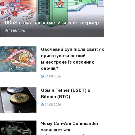
DDoS-атака: як захистити сайт і сервер
04.08.2026
Овочевий суп після свят: як
приготувати легкий
мінестроне із сезонних
овочів?
04.08.2026
Обмін Tether (USDT) з
Bitcoin (BTC)
04.08.2026
Чому Can-Am Commander
залишається