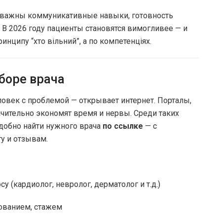
 важны коммуникативные навыки, готовность
. В 2026 году пациенты становятся вимогливее — и
инципу “хто вільний”, а по компетенціях.
боре врача
ловек с проблемой — открывает интернет. Порталы,
чительно экономят время и нервы. Среди таких
 удобно найти нужного врача
по ссылке
— с
гу и отзывам.
у (кардиолог, невролог, дерматолог и т.д.)
зованием, стажем