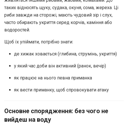
живляться іншими рибами, жабами, комахами. До
таких відносять щуку, судака, окуня, сома, жереха. Ці
риби завжди на сторожі, мають чудовий зір і слух,
часто обирають укриття серед корчів, каміння або
водоростей.
Щоб їх упіймати, потрібно знати:
де хижак ховається (глибина, струмінь, укриття)
у який час доби він активний (ранок, вечір)
як працює на нього певна приманка
як вести приманку, щоб спровокувати атаку
Основне спорядження: без чого не
вийдеш на воду