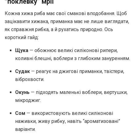
“поклевку” мрії
Кожна хижа риба має свої смакові вподобання. Щоб
зацікавити хижака, приманка має не лише виглядати,
як справжня рибка, а й рухатись природно. Ось
короткий гайд:
Щука
— обожнює великі силіконові рипери,
коливні блешні, воблери з глибоким зануренням.
Судак
— реагує на джигові приманки, твістери,
віброхвости.
Окунь
— підходять маленькі воблери, вертушки,
мікроджиг.
Сом
— використовують великі силіконові
наживки, живу рибку, навіть “ароматизовані”
варіанти.