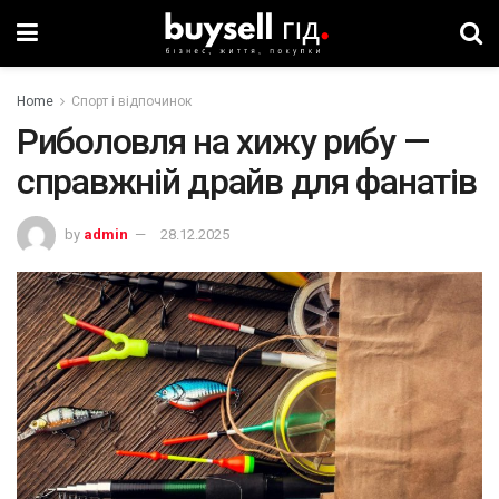
Home
Спорт і відпочинок
Риболовля на хижу рибу —
справжній драйв для фанатів
by
admin
28.12.2025