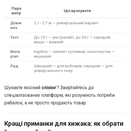
Пара
Що врахувати
метр
Довж
2.1–2.7 м — універсальний варіант
ина
Тест
До 10 г — ультралайт, до 30 г — середній,
вище — важкий
Мате
Карбон — легкий і чутливий, склопластик —
ріал
міцніший
Лад
Швидкий — для воблерів, середній — для
універсального лову
Шукаєте якісний
спінінг
? Звертайтесь до
спеціалізованих платформ, які розуміють потреби
рибалок, а не просто продають товар.
Кращі приманки для хижака: як обрати