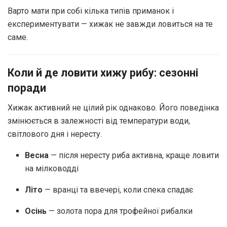
Варто мати при собі кілька типів приманок і
експериментувати — хижак не завжди ловиться на те
саме.
Коли й де ловити хижу рибу: сезонні
поради
Хижак активний не цілий рік однаково. Його поведінка
змінюється в залежності від температури води,
світлового дня і нересту.
Весна
— після нересту риба активна, краще ловити
на мілководді
Літо
— вранці та ввечері, коли спека спадає
Осінь
— золота пора для трофейної рибалки