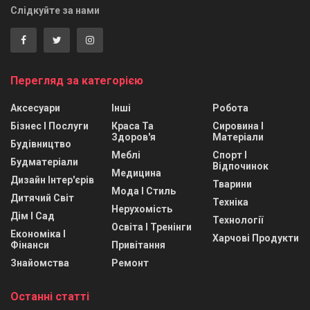
Слідкуйте за нами
Перегляд за категорією
Аксесуари
Інші
Робота
Бізнес І Послуги
Краса Та
Сировина І
Здоров'я
Матеріали
Будівництво
Меблі
Спорт І
Будматеріали
Відпочинок
Медицина
Дизайн Інтер'єрів
Тварини
Мода І Стиль
Дитячий Світ
Техніка
Нерухомість
Дім І Сад
Технології
Освіта І Тренінги
Економіка І
Харчові Продукти
Фінанси
Привітання
Знайомства
Ремонт
Останні статті