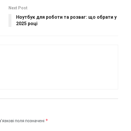
Next Post
Ноутбук для роботи та розваг: що обрати у
2025 році
*
’язкові поля позначені