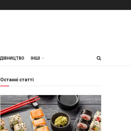
УДІВНИЦТВО
ІНШІ
Останні статті