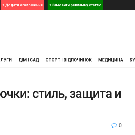
+ Додати оголошення
+ Замовити рекламну статтю
СЛУГИ
ДІМ І САД
СПОРТ І ВІДПОЧИНОК
МЕДИЦИНА
Б
чки: стиль, защита и
0