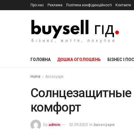
Про нас
Реклама
Політика конфіденційності
Контакти
ГОЛОВНА
ДОШКА ОГОЛОШЕНЬ
БІЗНЕС І ПО
Home
Аксесуари
Солнцезащитные о
комфорт
by
admin
02.09.2025
in
Аксесуари