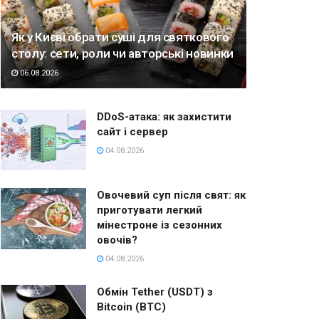
Як у Києві обрати суші для святкового
столу: сети, роли чи авторські новинки
06.08.2026
DDoS-атака: як захистити
сайт і сервер
04.08.2026
Овочевий суп після свят: як
приготувати легкий
мінестроне із сезонних
овочів?
04.08.2026
Обмін Tether (USDT) з
Bitcoin (BTC)