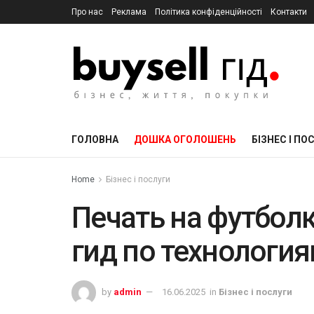
Про нас
Реклама
Політика конфіденційності
Контакти
ГОЛОВНА
ДОШКА ОГОЛОШЕНЬ
БІЗНЕС І ПО
Home
Бізнес і послуги
Печать на футболк
гид по технологи
by
admin
16.06.2025
in
Бізнес і послуги