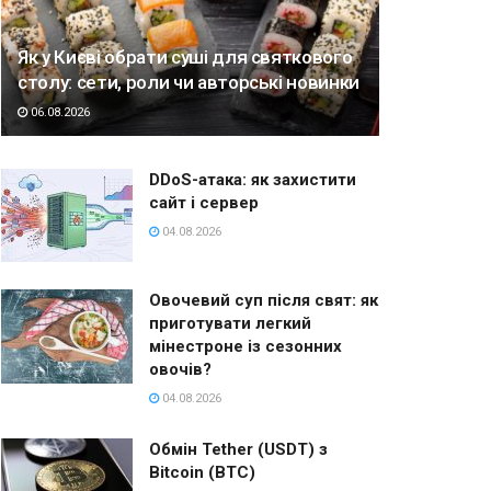
Як у Києві обрати суші для святкового
столу: сети, роли чи авторські новинки
06.08.2026
DDoS-атака: як захистити
сайт і сервер
04.08.2026
Овочевий суп після свят: як
приготувати легкий
мінестроне із сезонних
овочів?
04.08.2026
Обмін Tether (USDT) з
Bitcoin (BTC)