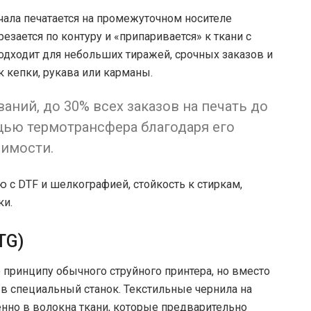
ала печатается на промежуточном носителе
резается по контуру и «припаривается» к ткани с
одходит для небольших тиражей, срочных заказов и
к кепки, рукава или карманы.
ний, до 30% всех заказов на печать до
ью термотрансфера благодаря его
оимости.
 с DTF и шелкографией, стойкость к стиркам,
ки.
TG)
по принципу обычного струйного принтера, но вместо
 в специальный станок. Текстильные чернила на
нно в волокна ткани, которые предварительно