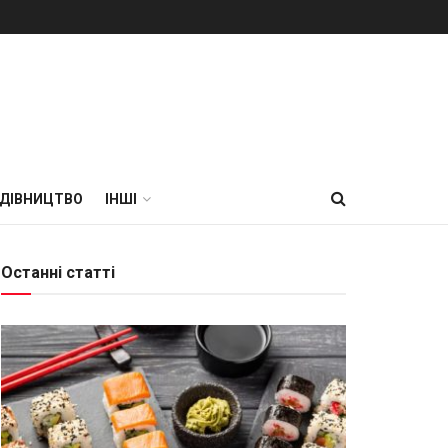
УДІВНИЦТВО
ІНШІ
Останні статті