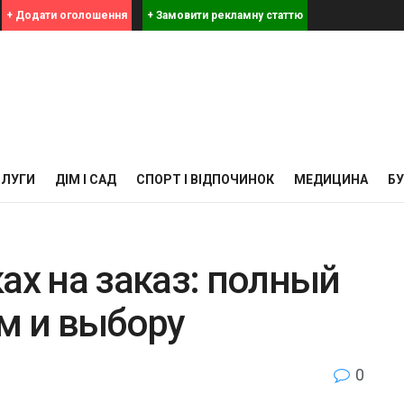
+ Додати оголошення
+ Замовити рекламну статтю
СЛУГИ
ДІМ І САД
СПОРТ І ВІДПОЧИНОК
МЕДИЦИНА
Б
ах на заказ: полный
ям и выбору
0