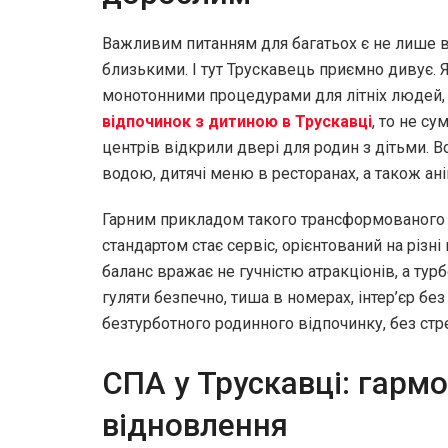
Важливим питанням для багатьох є не лише в
близькими. І тут Трускавець приємно дивує. 
монотонними процедурами для літніх людей, 
відпочинок з дитиною в Трускавці
, то не су
центрів відкрили двері для родин з дітьми. В
водою, дитячі меню в ресторанах, а також ані
Гарним прикладом такого трансформованого 
стандартом стає сервіс, орієнтований на різні
баланс вражає не гучністю атракціонів, а тур
гуляти безпечно, тиша в номерах, інтер’єр без
безтурботного родинного відпочинку, без стре
СПА у Трускавці: гармо
відновлення