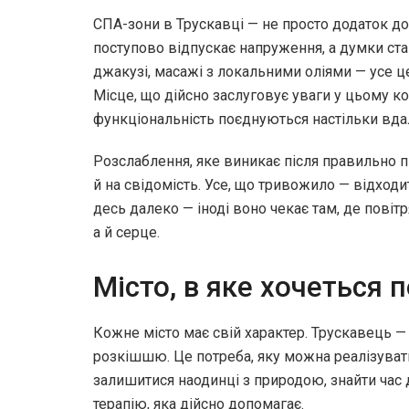
СПА-зони в Трускавці — не просто додаток до
поступово відпускає напруження, а думки стаю
джакузі, масажі з локальними оліями — усе це
Місце, що дійсно заслуговує уваги у цьому ко
функціональність поєднуються настільки вда
Розслаблення, яке виникає після правильно п
й на свідомість. Усе, що тривожило — відходи
десь далеко — іноді воно чекає там, де повітр
а й серце.
Місто, в яке хочеться 
Кожне місто має свій характер. Трускавець — 
розкішшю. Це потреба, яку можна реалізувати 
залишитися наодинці з природою, знайти час 
терапію, яка дійсно допомагає.