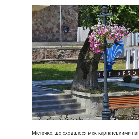
Містечко, що сховалося між карпатськими па