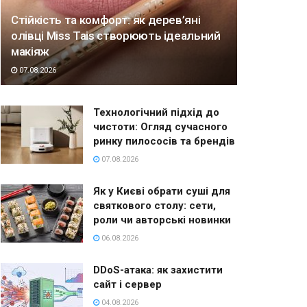
Стійкість та комфорт: як дерев’яні
олівці Miss Tais створюють ідеальний
макіяж
07.08.2026
Технологічний підхід до
чистоти: Огляд сучасного
ринку пилососів та брендів
07.08.2026
Як у Києві обрати суші для
святкового столу: сети,
роли чи авторські новинки
06.08.2026
DDoS-атака: як захистити
сайт і сервер
04.08.2026