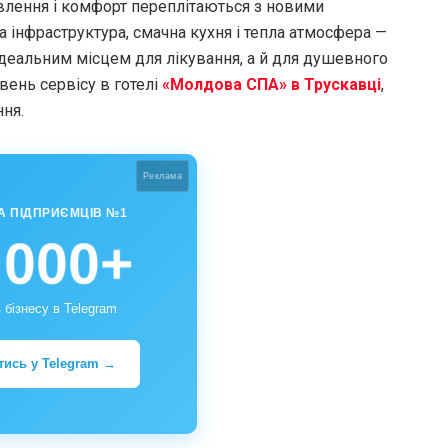
овлення і комфорт переплітаються з новими
а інфраструктура, смачна кухня і тепла атмосфера —
ідеальним місцем для лікування, а й для душевного
вень сервісу в готелі
«Молдова СПА» в Трускавці
,
ня.
Реклама
А ПІДПРИЄМЦІВ №1
 000+
 бізнесу в Telegram
тись у Telegram →