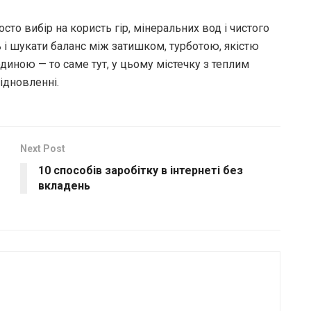
сто вибір на користь гір, мінеральних вод і чистого
сь і шукати баланс між затишком, турботою, якістю
иною — то саме тут, у цьому містечку з теплим
ідновленні.
Next Post
10 способів заробітку в інтернеті без
вкладень