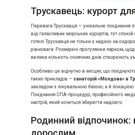
Трускавець: курорт для
Перевага Трускавця — унікальне поєднання ліс
від галасливих морських курортів, тут спокі
готелі Трускавця не тільки з надією на оздо
рівноваги. Розмірені прогулянки парком, щод
велика кількість сонячних днів створюють умо
Особливо це відчутно в місцях, що поєднуют
таких прикладів —
санаторій «Молдова» в Тр
закладом з лікувальною базою, а й локацією 
Поєднання СПА-процедур, професійного медич
настрій, який хочеться зберегти надовго.
Родинний відпочинок: к
дорослим