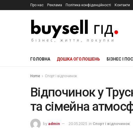
Про нас
Реклама
Політика конфіденційності
Контакти
ГОЛОВНА
ДОШКА ОГОЛОШЕНЬ
БІЗНЕС І ПО
Home
Спорт і відпочинок
Відпочинок у Трус
та сімейна атмос
by
admin
20.05.2025
in
Спорт і відпочинок