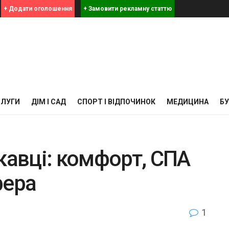
+ Додати оголошення
+ Замовити рекламну статтю
СЛУГИ
ДІМ І САД
СПОРТ І ВІДПОЧИНОК
МЕДИЦИНА
Б
кавці: комфорт, СПА
фера
1