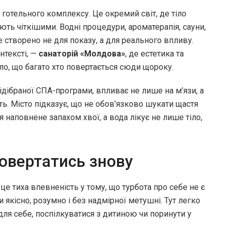
 готельного комплексу. Це окремий світ, де тіло
ть чіткішими. Водні процедури, ароматерапія, сауни,
 створено не для показу, а для реального впливу.
нтексті, —
санаторій
«Молдова»
, де естетика та
ло, що багато хто повертається сюди щороку.
ідібраної СПА-програми, впливає не лише на м’язи, а
ть. Місто підказує, що не обов’язково шукати щастя
я наповнене запахом хвої, а вода лікує не лише тіло,
повертатись знову
це тиха впевненість у тому, що турбота про себе не є
якісно, розумно і без надмірної метушні. Тут легко
для себе, поспілкуватися з дитиною чи поринути у