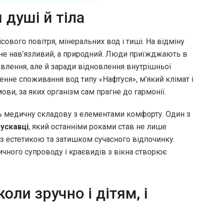
 душі й тіла
ового повітря, мінеральних вод і тиші. На відміну
й не нав’язливий, а природний. Люди приїжджають в
ровлення, але й заради відновлення внутрішньої
енне споживання вод типу «Нафтуся», м’який клімат і
ви, за яких організм сам прагне до гармонії.
ь медичну складову з елементами комфорту. Один з
ускавці
, який останніми роками став не лише
з естетикою та затишком сучасного відпочинку.
ного супроводу і краєвидів з вікна створює
оли зручно і дітям, і