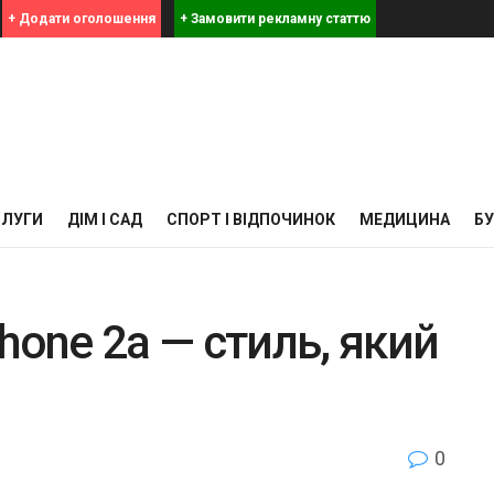
+ Додати оголошення
+ Замовити рекламну статтю
СЛУГИ
ДІМ І САД
СПОРТ І ВІДПОЧИНОК
МЕДИЦИНА
Б
hone 2a — стиль, який
0