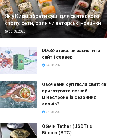
Як у Києві обрати суші для святкового
столу: сети, роли чи авторські новинки
06.08.2026
DDoS-атака: як захистити
сайт і сервер
04.08.2026
Овочевий суп після свят: як
приготувати легкий
мінестроне із сезонних
овочів?
04.08.2026
Обмін Tether (USDT) з
Bitcoin (BTC)