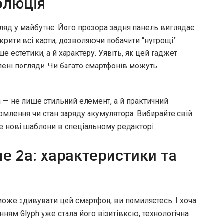
олюція
ляд у майбутнє. Його прозора задня панель виглядає
крити всі карти, дозволяючи побачити “нутрощі”
 естетики, а й характеру. Уявіть, як цей гаджет
лені погляди. Чи багато смартфонів можуть
h — не лише стильний елемент, а й практичний
омлення чи стан заряду акумулятора. Вибирайте свій
е нові шаблони в спеціальному редакторі.
e 2a: характеристики та
оже здивувати цей смартфон, ви помиляєтесь. І хоча
нням Glyph уже стала його візитівкою, технологічна