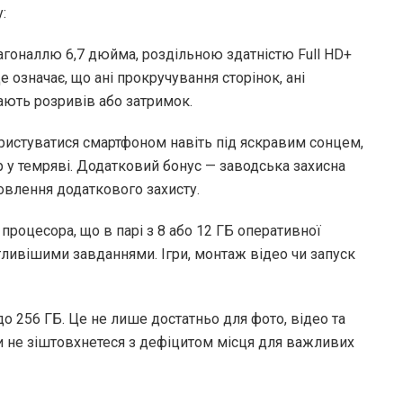
:
агоналлю 6,7 дюйма, роздільною здатністю Full HD+
е означає, що ані прокручування сторінок, ані
кають розривів або затримок.
ористуватися смартфоном навіть під яскравим сонцем,
 у темряві. Додатковий бонус — заводська захисна
новлення додаткового захисту.
процесора, що в парі з 8 або 12 ГБ оперативної
огливішими завданнями. Ігри, монтаж відео чи запуск
до 256 ГБ. Це не лише достатньо для фото, відео та
оли не зіштовхнетеся з дефіцитом місця для важливих