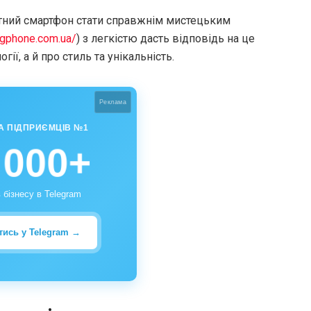
тний смартфон стати справжнім мистецьким
ingphone.com.ua/
) з легкістю дасть відповідь на це
ії, а й про стиль та унікальність.
Реклама
А ПІДПРИЄМЦІВ №1
 000+
 бізнесу в Telegram
тись у Telegram →