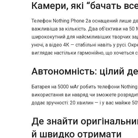
Камери, які “бачать вс
Телефон Nothing Phone 2a оснащений лише дв
важливіша за кількість. Два об’єктиви на 50
ширококутний для найсміливіших творчих зад
уночі, а відео 4К — стабільні навіть у русі. 
виглядає настільки гармонійно, що хочеться ск
Автономність: цілий де
Батарея на 5000 мАг робить телефони Nothin
використання ви навряд чи зможете розрядити
додає зручності: 20 хвилин — і у вас майже 50
Де знайти оригінальний
й швидко отримати