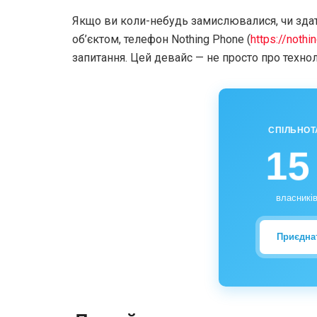
Якщо ви коли-небудь замислювалися, чи зда
об’єктом, телефон Nothing Phone (
https://noth
запитання. Цей девайс — не просто про технолог
СПІЛЬНОТ
15
власників
Приєдна