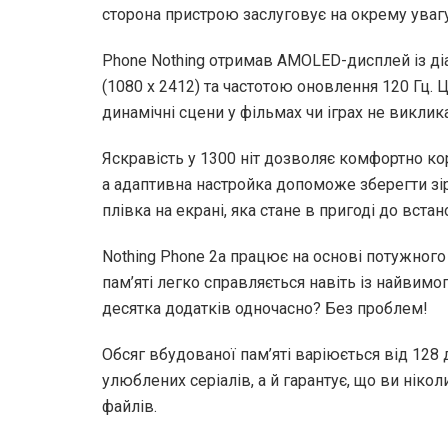
сторона пристрою заслуговує на окрему увагу
Phone Nothing отримав AMOLED-дисплей із ді
(1080 x 2412) та частотою оновлення 120 Гц. Ц
динамічні сцени у фільмах чи іграх не викли
Яскравість у 1300 ніт дозволяє комфортно к
а адаптивна настройка допоможе зберегти зір
плівка на екрані, яка стане в пригоді до вста
Nothing Phone 2a працює на основі потужного 
пам’яті легко справляється навіть із найвим
десятка додатків одночасно? Без проблем!
Обсяг вбудованої пам’яті варіюється від 128 
улюблених серіалів, а й гарантує, що ви нік
файлів.