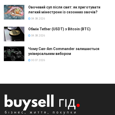
Овочевий суп після свят: як приготувати
легкий мінестроне із сезонних овочів?
04.08.2026
Обмін Tether (USDT) з Bitcoin (BTC)
04.08.2026
Чому Can-Am Commander залишається
універсальним вибором
30.07.2026