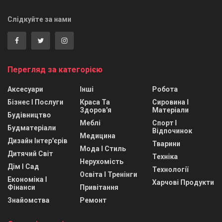
Слідкуйте за нами
Перегляд за категорією
Аксесуари
Інші
Робота
Бізнес І Послуги
Краса Та
Сировина І
Здоров'я
Матеріали
Будівництво
Меблі
Спорт І
Будматеріали
Відпочинок
Медицина
Дизайн Інтер'єрів
Тварини
Мода І Стиль
Дитячий Світ
Техніка
Нерухомість
Дім І Сад
Технології
Освіта І Тренінги
Економіка І
Харчові Продукти
Фінанси
Привітання
Знайомства
Ремонт