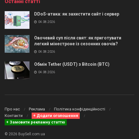
Останні статті
DDoS-атака: як захистити сайт і сервер
04.08.2026
Овочевий суп після свят: як приготувати
легкий мінестроне із сезонних овочів?
04.08.2026
Обмін Tether (USDT) з Bitcoin (BTC)
04.08.2026
Про нас
Реклама
Політика конфіденційності
Контакти
+ Додати оголошення
+ Замовити рекламну статтю
© 2026 BuySell.com.ua