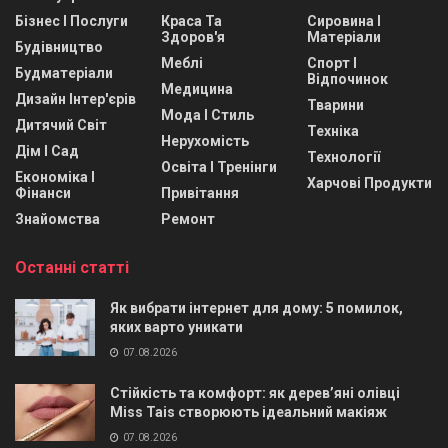
Бізнес І Послуги
Краса Та
Сировина І
Здоров'я
Матеріали
Будівництво
Меблі
Спорт І
Будматеріали
Відпочинок
Медицина
Дизайн Інтер'єрів
Тварини
Мода І Стиль
Дитячий Світ
Техніка
Нерухомість
Дім І Сад
Технології
Освіта І Тренінги
Економіка І
Харчові Продукти
Фінанси
Привітання
Знайомства
Ремонт
Останні статті
Як вибрати інтернет для дому: 5 помилок,
яких варто уникати
07.08.2026
Стійкість та комфорт: як дерев’яні олівці
Miss Tais створюють ідеальний макіяж
07.08.2026