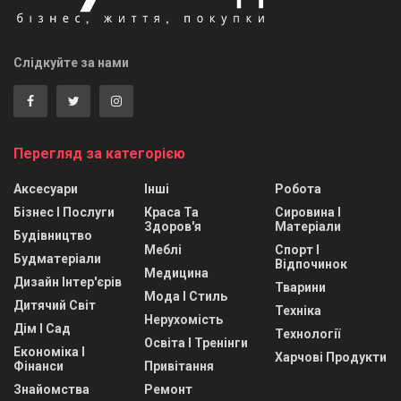
Слідкуйте за нами
Перегляд за категорією
Аксесуари
Інші
Робота
Бізнес І Послуги
Краса Та
Сировина І
Здоров'я
Матеріали
Будівництво
Меблі
Спорт І
Будматеріали
Відпочинок
Медицина
Дизайн Інтер'єрів
Тварини
Мода І Стиль
Дитячий Світ
Техніка
Нерухомість
Дім І Сад
Технології
Освіта І Тренінги
Економіка І
Харчові Продукти
Фінанси
Привітання
Знайомства
Ремонт