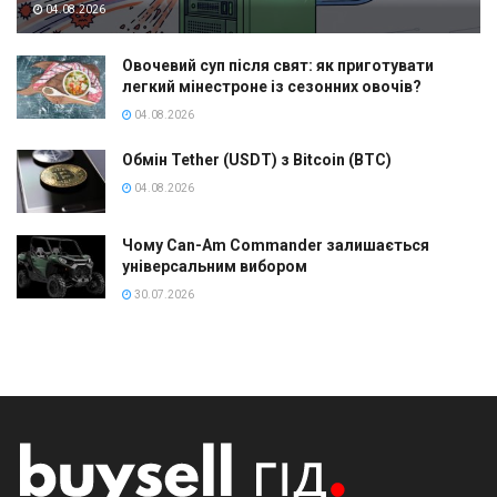
04.08.2026
Овочевий суп після свят: як приготувати
легкий мінестроне із сезонних овочів?
04.08.2026
Обмін Tether (USDT) з Bitcoin (BTC)
04.08.2026
Чому Can-Am Commander залишається
універсальним вибором
30.07.2026