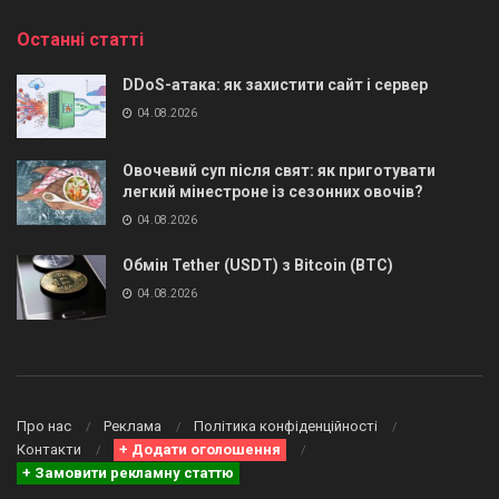
Останні статті
DDoS-атака: як захистити сайт і сервер
04.08.2026
Овочевий суп після свят: як приготувати
легкий мінестроне із сезонних овочів?
04.08.2026
Обмін Tether (USDT) з Bitcoin (BTC)
04.08.2026
Про нас
Реклама
Політика конфіденційності
Контакти
+ Додати оголошення
+ Замовити рекламну статтю