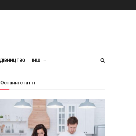
УДІВНИЦТВО
ІНШІ
Останні статті