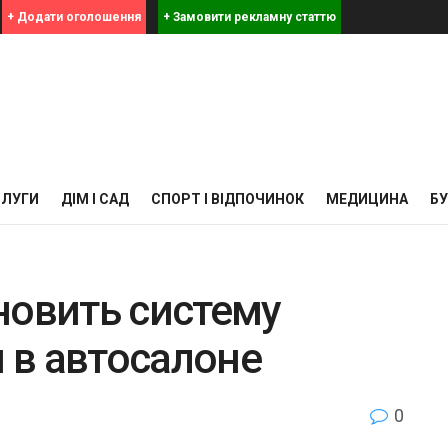
+ Додати оголошення
+ Замовити рекламну статтю
СЛУГИ
ДІМ І САД
СПОРТ І ВІДПОЧИНОК
МЕДИЦИНА
Б
новить систему
 в автосалоне
0