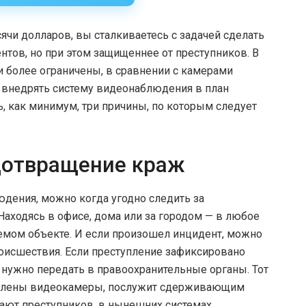
чи долларов, вы сталкиваетесь с задачей сделать
нтов, но при этом защищеннее от преступников. В
ни более ограничены, в сравнении с камерами
 внедрять систему видеонаблюдения в план
ь, как минимум, три причины, по которым следует
дотвращение краж
дения, можно когда угодно следить за
Находясь в офисе, дома или за городом — в любое
емом объекте. И если произошел инцидент, можно
оисшествия. Если преступление зафиксировано
е нужно передать в правоохранительные органы. Тот
ановлены видеокамеры, послужит сдерживающим
гают преступников, в нынешних системах