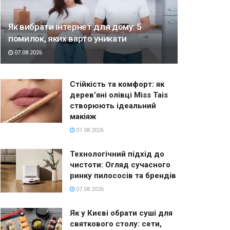
Як вибрати інтернет для дому: 5
помилок, яких варто уникати
07.08.2026
Стійкість та комфорт: як
дерев’яні олівці Miss Tais
створюють ідеальний
макіяж
07.08.2026
Технологічний підхід до
чистоти: Огляд сучасного
ринку пилососів та брендів
07.08.2026
Як у Києві обрати суші для
святкового столу: сети,