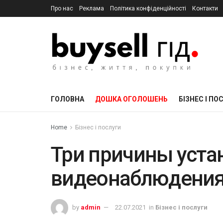
Про нас
Реклама
Політика конфіденційності
Контакти
ГОЛОВНА
ДОШКА ОГОЛОШЕНЬ
БІЗНЕС І ПО
Home
Бізнес і послуги
Три причины уста
видеонаблюдения
by
admin
22.07.2021
in
Бізнес і послуги