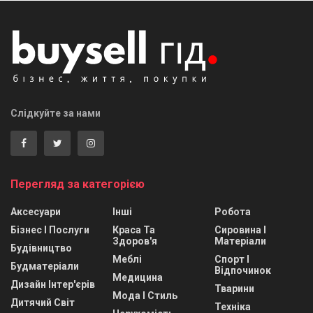
Слідкуйте за нами
Перегляд за категорією
Аксесуари
Інші
Робота
Бізнес І Послуги
Краса Та
Сировина І
Здоров'я
Матеріали
Будівництво
Меблі
Спорт І
Будматеріали
Відпочинок
Медицина
Дизайн Інтер'єрів
Тварини
Мода І Стиль
Дитячий Світ
Техніка