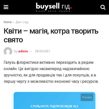
Home
Дім і сад
Квіти – магія, котра творить
свято
by
admin
28.04.2021
Галузь флористики актмвно переходить в редим
онлайн. Це вигідно насамперед надзвичайною
зручністю, як для продавців так і для покупців, а в
першу чергу з можливістю економії часу і ресурсів.
Реклама
СПІЛЬНОТА ПІДПРИЄМЦІВ №1