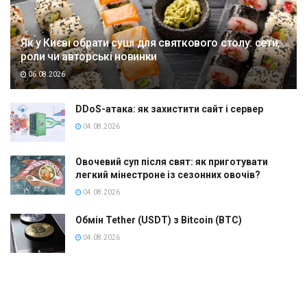
Як у Києві обрати суші для святкового столу: сети,
роли чи авторські новинки
06.08.2026
DDoS-атака: як захистити сайт і сервер
04.08.2026
Овочевий суп після свят: як приготувати
легкий мінестроне із сезонних овочів?
04.08.2026
Обмін Tether (USDT) з Bitcoin (BTC)
04.08.2026