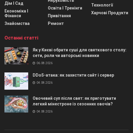
Нерухомість
Дім І Сад
Технології
Освіта І Тренінги
Економіка І
Харчові Продукти
Фінанси
Привітання
Знайомства
Ремонт
Останні статті
Як у Києві обрати суші для святкового столу:
сети, роли чи авторські новинки
06.08.2026
DDoS-атака: як захистити сайт і сервер
04.08.2026
Овочевий суп після свят: як приготувати
легкий мінестроне із сезонних овочів?
04.08.2026