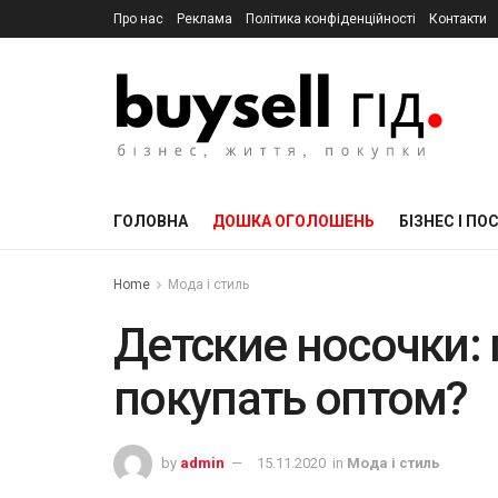
Про нас
Реклама
Політика конфіденційності
Контакти
ГОЛОВНА
ДОШКА ОГОЛОШЕНЬ
БІЗНЕС І ПО
Home
Мода і стиль
Детские носочки:
покупать оптом?
by
admin
15.11.2020
in
Мода і стиль