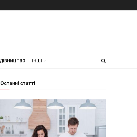
УДІВНИЦТВО
ІНШІ
Останні статті