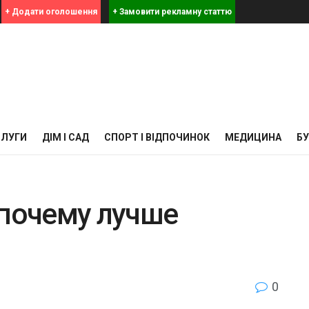
+ Додати оголошення
+ Замовити рекламну статтю
СЛУГИ
ДІМ І САД
СПОРТ І ВІДПОЧИНОК
МЕДИЦИНА
Б
 почему лучше
0