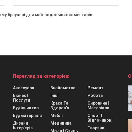
цьому браузері для моїх подальших коментарів.
Перегляд за категорією
О
Аксесуари
Знайомства
Ремонт
Бізнес І
Інші
Робота
Послуги
Краса Та
Сировина І
Будівництво
Здоров'я
Матеріали
Будматеріали
Меблі
Спорт І
Відпочинок
Дизайн
Медицина
Інтер'єрів
Тварини
Мода І Стиль