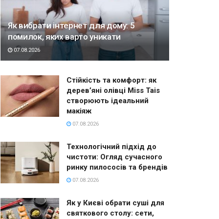
Як вибрати інтернет для дому: 5
помилок, яких варто уникати
07.08.2026
Стійкість та комфорт: як
дерев’яні олівці Miss Tais
створюють ідеальний
макіяж
07.08.2026
Технологічний підхід до
чистоти: Огляд сучасного
ринку пилососів та брендів
07.08.2026
Як у Києві обрати суші для
святкового столу: сети,