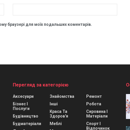
цьому браузері для моїх подальших коментарів.
Перегляд за категорією
О
Аксесуари
Знайомства
Ремонт
Бізнес І
Інші
Робота
Послуги
Краса Та
Сировина І
Будівництво
Здоров'я
Матеріали
Будматеріали
Меблі
Спорт І
Відпочинок