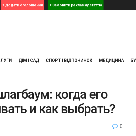
+ Додати оголошення
+ Замовити рекламну статтю
СЛУГИ
ДІМ І САД
СПОРТ І ВІДПОЧИНОК
МЕДИЦИНА
Б
лагбаум: когда его
вать и как выбрать?
0