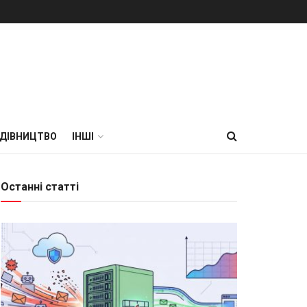
УДІВНИЦТВО
ІНШІ
Останні статті