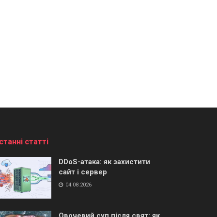
станні статті
DDoS-атака: як захистити
сайт і сервер
04.08.2026
Овочевий суп після свят: як