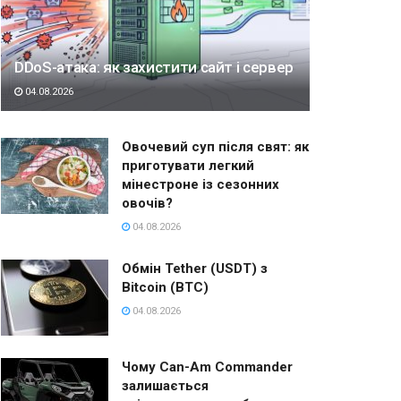
DDoS-атака: як захистити сайт і сервер
04.08.2026
Овочевий суп після свят: як
приготувати легкий
мінестроне із сезонних
овочів?
04.08.2026
Обмін Tether (USDT) з
Bitcoin (BTC)
04.08.2026
Чому Can-Am Commander
залишається