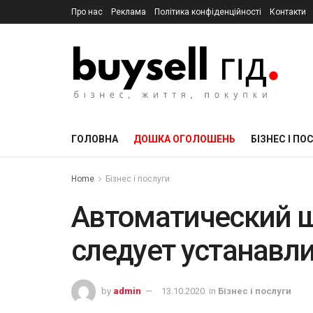
Про нас
Реклама
Політика конфіденційності
Контакти
ГОЛОВНА
ДОШКА ОГОЛОШЕНЬ
БІЗНЕС І ПО
Home
Бізнес і послуги
Автоматический ш
следует устанавли
by
admin
13.10.2020
in
Бізнес і послуги