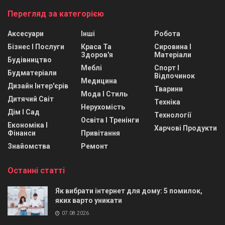
Перегляд за категорією
Аксесуари
Інші
Робота
Бізнес І Послуги
Краса Та
Сировина І
Здоров'я
Матеріали
Будівництво
Меблі
Спорт І
Будматеріали
Відпочинок
Медицина
Дизайн Інтер'єрів
Тварини
Мода І Стиль
Дитячий Світ
Техніка
Нерухомість
Дім І Сад
Технології
Освіта І Тренінги
Економіка І
Харчові Продукти
Фінанси
Привітання
Знайомства
Ремонт
Останні статті
Як вибрати інтернет для дому: 5 помилок,
яких варто уникати
07.08.2026