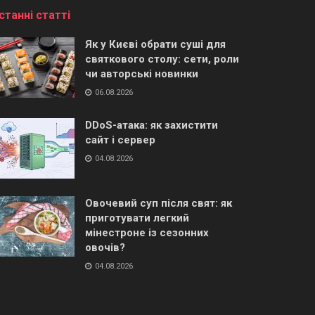
станні статті
Як у Києві обрати суші для
святкового столу: сети, роли
чи авторські новинки
06.08.2026
DDoS-атака: як захистити
сайт і сервер
04.08.2026
Овочевий суп після свят: як
приготувати легкий
мінестроне із сезонних
овочів?
04.08.2026