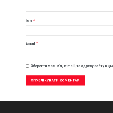
*
Ім'я
*
Email
Зберегти моє ім'я, e-mail, та адресу сайту в 