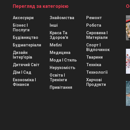
Перегляд за категорією
О
Аксесуари
Знайомства
Ремонт
Бізнес І
Інші
Робота
Послуги
Краса Та
Сировина І
Будівництво
Здоров'я
Матеріали
Будматеріали
Меблі
Спорт І
Відпочинок
Дизайн
Медицина
Інтер'єрів
Тварини
Мода І Стиль
Дитячий Світ
Техніка
Нерухомість
Дім І Сад
Технології
Освіта І
Економіка І
Тренінги
Харчові
Фінанси
Продукти
Привітання