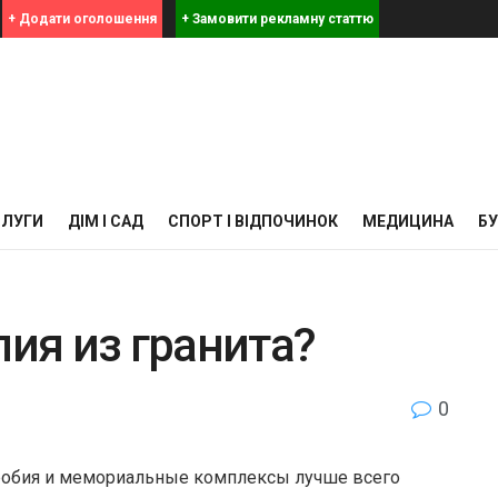
+ Додати оголошення
+ Замовити рекламну статтю
СЛУГИ
ДІМ І САД
СПОРТ І ВІДПОЧИНОК
МЕДИЦИНА
Б
лия из гранита?
0
дгробия и мемориальные комплексы лучше всего