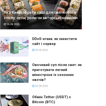
Як у Києві обрати суші для святкового
столу: сети, роли чи авторські новинки
06.08.2026
DDoS-атака: як захистити
сайт і сервер
04.08.2026
Овочевий суп після свят: як
приготувати легкий
мінестроне із сезонних
овочів?
04.08.2026
Обмін Tether (USDT) з
Bitcoin (BTC)