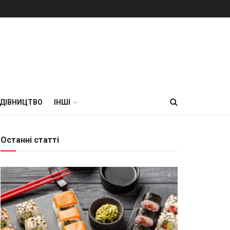
УДІВНИЦТВО
ІНШІ
Останні статті