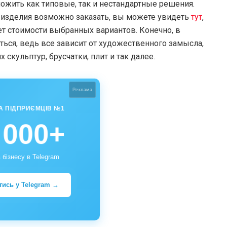
ожить как типовые, так и нестандартные решения.
е изделия возможно заказать, вы можете увидеть
тут
,
ет стоимости выбранных вариантов. Конечно, в
ься, ведь все зависит от художественного замысла,
 скульптур, брусчатки, плит и так далее.
Реклама
А ПІДПРИЄМЦІВ №1
 000+
 бізнесу в Telegram
тись у Telegram →