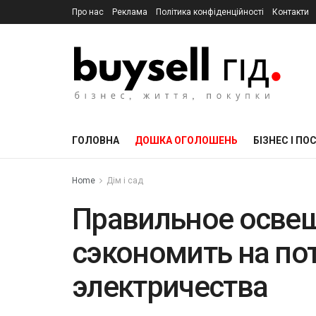
Про нас
Реклама
Політика конфіденційності
Контакти
ГОЛОВНА
ДОШКА ОГОЛОШЕНЬ
БІЗНЕС І ПО
Home
Дім і сад
Правильное осве
сэкономить на по
электричества