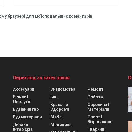
цьому браузері для моїх подальших коментарів.
Перегляд за категорією
О
Аксесуари
Знайомства
Ремонт
Бізнес І
Інші
Робота
Послуги
Краса Та
Сировина І
Будівництво
Здоров'я
Матеріали
Будматеріали
Меблі
Спорт І
Відпочинок
Дизайн
Медицина
Інтер'єрів
Тварини