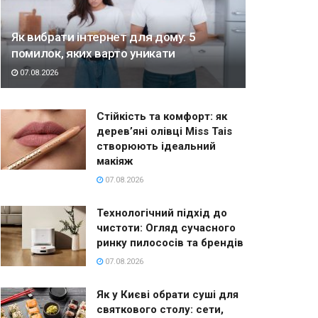
Як вибрати інтернет для дому: 5
помилок, яких варто уникати
07.08.2026
Стійкість та комфорт: як
дерев’яні олівці Miss Tais
створюють ідеальний
макіяж
07.08.2026
Технологічний підхід до
чистоти: Огляд сучасного
ринку пилососів та брендів
07.08.2026
Як у Києві обрати суші для
святкового столу: сети,