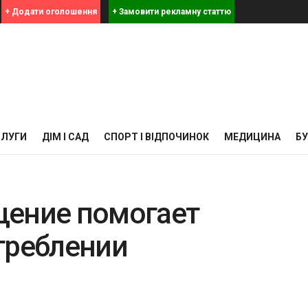
+ Додати оголошення
+ Замовити рекламну статтю
СЛУГИ
ДІМ І САД
СПОРТ І ВІДПОЧИНОК
МЕДИЦИНА
Б
щение помогает
треблении