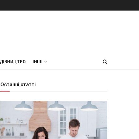
УДІВНИЦТВО
ІНШІ
Останні статті