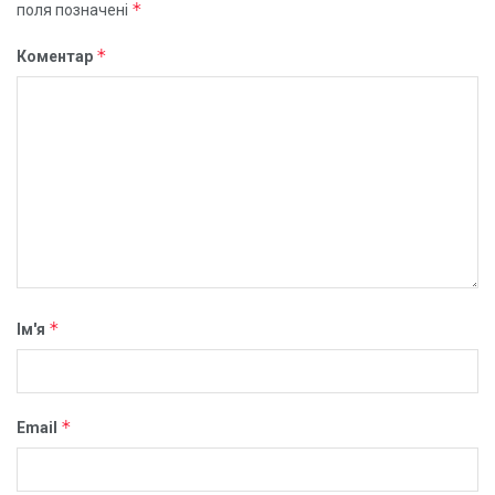
*
поля позначені
*
Коментар
*
Ім'я
*
Email