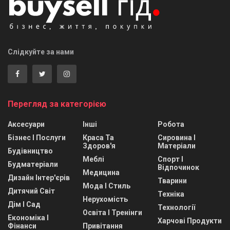
Слідкуйте за нами
Перегляд за категорією
Аксесуари
Інші
Робота
Бізнес І Послуги
Краса Та
Сировина І
Здоров'я
Матеріали
Будівництво
Меблі
Спорт І
Будматеріали
Відпочинок
Медицина
Дизайн Інтер'єрів
Тварини
Мода І Стиль
Дитячий Світ
Техніка
Нерухомість
Дім І Сад
Технології
Освіта І Тренінги
Економіка І
Харчові Продукти
Фінанси
Привітання