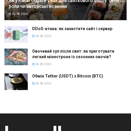
Як у Києві обрати суші для святкового столу: сети,
роли чи авторські новинки
06.08.2026
DDoS-атака: як захистити сайт і сервер
04.08.2026
Овочевий суп після свят: як приготувати
легкий мінестроне із сезонних овочів?
04.08.2026
Обмін Tether (USDT) з Bitcoin (BTC)
04.08.2026