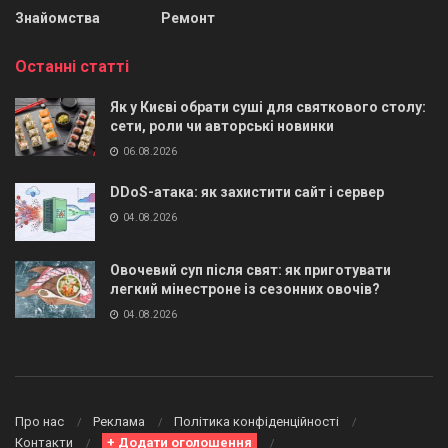
Знайомства
Ремонт
Останні статті
Як у Києві обрати суші для святкового столу:
сети, роли чи авторські новинки
06.08.2026
DDoS-атака: як захистити сайт і сервер
04.08.2026
Овочевий суп після свят: як приготувати
легкий мінестроне із сезонних овочів?
04.08.2026
Про нас
Реклама
Політика конфіденційності
Контакти
+ Додати оголошення