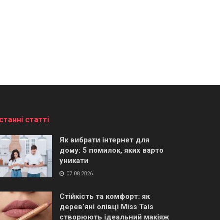
станні статті
Як вибрати інтернет для
дому: 5 помилок, яких варто
уникати
07.08.2026
Стійкість та комфорт: як
дерев’яні олівці Miss Tais
створюють ідеальний макіяж