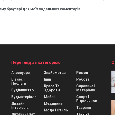
цьому браузері для моїх подальших коментарів.
Перегляд за категорією
О
Аксесуари
Знайомства
Ремонт
Бізнес І
Інші
Робота
Послуги
Краса Та
Сировина І
Будівництво
Здоров'я
Матеріали
Будматеріали
Меблі
Спорт І
Відпочинок
Дизайн
Медицина
Інтер'єрів
Тварини
Мода І Стиль
Дитячий Світ
Техніка