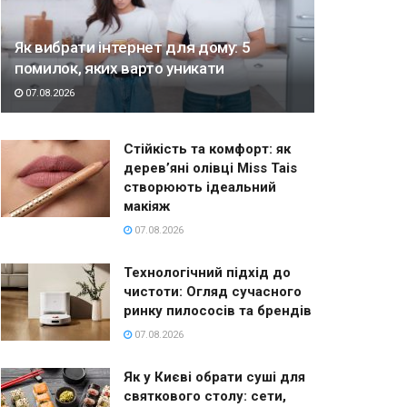
Як вибрати інтернет для дому: 5
помилок, яких варто уникати
07.08.2026
Стійкість та комфорт: як
дерев’яні олівці Miss Tais
створюють ідеальний
макіяж
07.08.2026
Технологічний підхід до
чистоти: Огляд сучасного
ринку пилососів та брендів
07.08.2026
Як у Києві обрати суші для
святкового столу: сети,