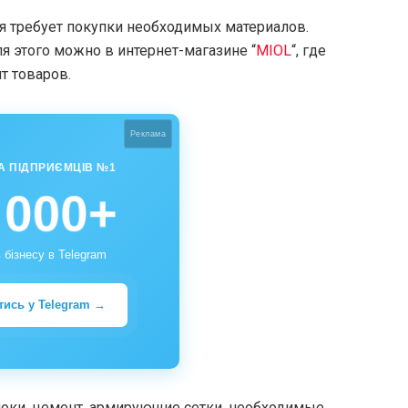
я требует покупки необходимых материалов.
я этого можно в интернет-магазине “
MIOL
“, где
т товаров.
Реклама
А ПІДПРИЄМЦІВ №1
 000+
 бізнесу в Telegram
тись у Telegram →
локи, цемент, армирующие сетки, необходимые