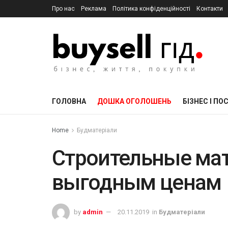
Про нас
Реклама
Політика конфіденційності
Контакти
ГОЛОВНА
ДОШКА ОГОЛОШЕНЬ
БІЗНЕС І ПО
Home
Будматеріали
Строительные ма
выгодным ценам
by
admin
20.11.2019
in
Будматеріали