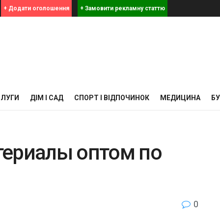
+ Додати оголошення
+ Замовити рекламну статтю
СЛУГИ
ДІМ І САД
СПОРТ І ВІДПОЧИНОК
МЕДИЦИНА
Б
териалы оптом по
0