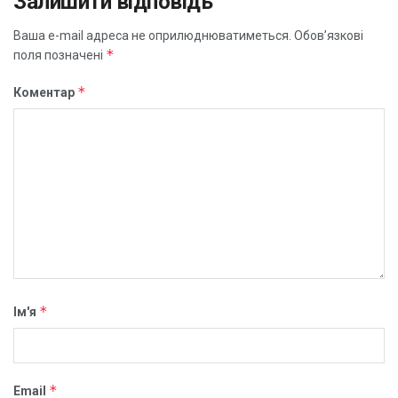
Залишити відповідь
Ваша e-mail адреса не оприлюднюватиметься.
Обов’язкові
*
поля позначені
*
Коментар
*
Ім'я
*
Email