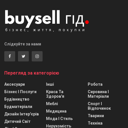
Слідкуйте за нами
Перегляд за категорією
Аксесуари
Інші
Робота
Бізнес І Послуги
Краса Та
Сировина І
Здоров'я
Матеріали
Будівництво
Меблі
Спорт І
Будматеріали
Відпочинок
Медицина
Дизайн Інтер'єрів
Тварини
Мода І Стиль
Дитячий Світ
Техніка
Нерухомість