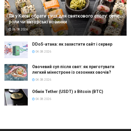
Як у Києві обрати суші для святкового столу: сети,
роли чи авторські новинки
06.08.2026
DDoS-атака: як захистити сайт і сервер
04.08.2026
Овочевий суп після свят: як приготувати
легкий мінестроне із сезонних овочів?
04.08.2026
Обмін Tether (USDT) з Bitcoin (BTC)
04.08.2026