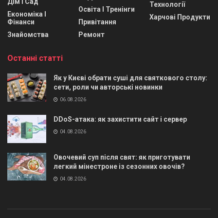
Дім І Сад
Технології
Освіта І Тренінги
Економіка І
Харчові Продукти
Фінанси
Привітання
Знайомства
Ремонт
Останні статті
Як у Києві обрати суші для святкового столу:
сети, роли чи авторські новинки
06.08.2026
DDoS-атака: як захистити сайт і сервер
04.08.2026
Овочевий суп після свят: як приготувати
легкий мінестроне із сезонних овочів?
04.08.2026