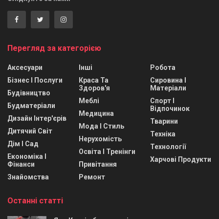
Перегляд за категорією
Аксесуари
Інші
Робота
Бізнес І Послуги
Краса Та
Сировина І
Здоров'я
Матеріали
Будівництво
Меблі
Спорт І
Будматеріали
Відпочинок
Медицина
Дизайн Інтер'єрів
Тварини
Мода І Стиль
Дитячий Світ
Техніка
Нерухомість
Дім І Сад
Технології
Освіта І Тренінги
Економіка І
Харчові Продукти
Фінанси
Привітання
Знайомства
Ремонт
Останні статті