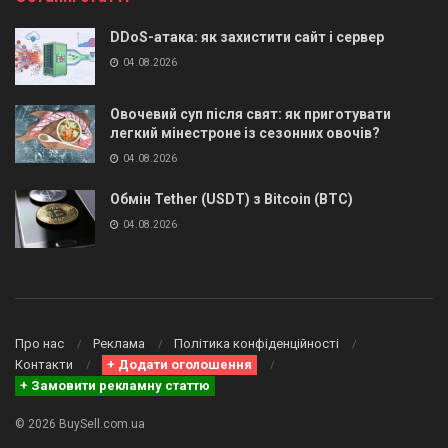
DDoS-атака: як захистити сайт і сервер
04.08.2026
Овочевий суп після свят: як приготувати
легкий мінестроне із сезонних овочів?
04.08.2026
Обмін Tether (USDT) з Bitcoin (BTC)
04.08.2026
Про нас
Реклама
Політика конфіденційності
Контакти
+ Додати оголошення
+ Замовити рекламну статтю
© 2026 BuySell.com.ua