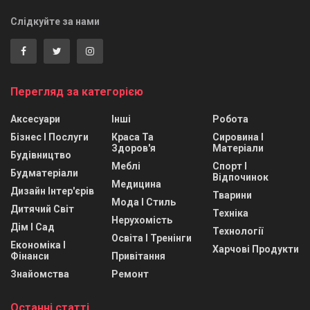
Слідкуйте за нами
Перегляд за категорією
Аксесуари
Інші
Робота
Бізнес І Послуги
Краса Та
Сировина І
Здоров'я
Матеріали
Будівництво
Меблі
Спорт І
Будматеріали
Відпочинок
Медицина
Дизайн Інтер'єрів
Тварини
Мода І Стиль
Дитячий Світ
Техніка
Нерухомість
Дім І Сад
Технології
Освіта І Тренінги
Економіка І
Харчові Продукти
Фінанси
Привітання
Знайомства
Ремонт
Останні статті