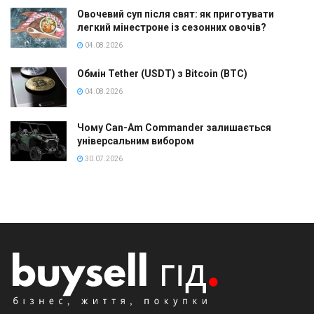
Овочевий суп після свят: як приготувати
легкий мінестроне із сезонних овочів?
04.08.2026
Обмін Tether (USDT) з Bitcoin (BTC)
04.08.2026
Чому Can-Am Commander залишається
універсальним вибором
30.07.2026